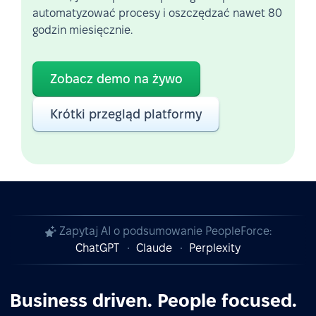
automatyzować procesy i oszczędzać nawet 80
godzin miesięcznie.
Zobacz demo na żywo
Krótki przegląd platformy
Zapytaj AI o podsumowanie PeopleForce:
ChatGPT
Claude
Perplexity
Business driven. People focused.