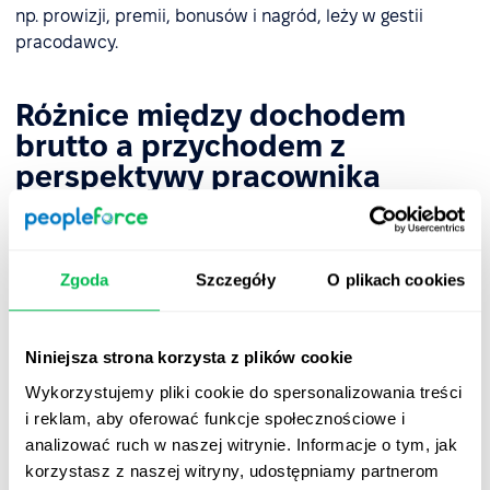
np. prowizji, premii, bonusów i nagród, leży w gestii
pracodawcy.
Różnice między dochodem
brutto a przychodem z
perspektywy pracownika
Dochód brutto i przychód są pojęciami, które są ze sobą
związane, ale różnią się w istotny sposób:
Zgoda
Szczegóły
O plikach cookies
Przychód
to całkowita suma zarobiona przez
pracownika przed wszelkimi potrąceniami,
obejmująca także wszystkie dodatkowe korzyści
Niniejsza strona korzysta z plików cookie
materialne, np. świadczenia pozapłacowe, benefity,
Wykorzystujemy pliki cookie do spersonalizowania treści
wynagrodzenia za urlop itp.
i reklam, aby oferować funkcje społecznościowe i
Dochód brutto
odnosi się do samej kwoty
analizować ruch w naszej witrynie. Informacje o tym, jak
wynikającej z wynagrodzenia (a nie wszelkich
korzystasz z naszej witryny, udostępniamy partnerom