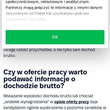
korzyści), która będzie pomniejszona o koszty
społecznościowym, reklamowym i analitycznym.
uzyskania przychodu i z której następnie potrącane
Partnerzy mogą połączyć te informacje z innymi danymi
są składki i podatki.
otrzymanymi od Ciebie lub uzyskanymi podczas
korzystania z ich usług.
Z perspektywy pracownika różnica między przychodem
a dochodem brutto może mieć znaczenie podczas
OK
rozliczeń podatkowych oraz przy określaniu zdolności
kredytowej. Niektóre instytucje finansowe mogą brać pod
uwagę całość przychodów, a nie tylko sam dochód
brutto.
Czy w ofercie pracy warto
podawać informacje o
dochodzie brutto?
Wskazanie wysokości dochodu brutto lub chociaż
„widełek wynagrodzenia” w
opisie oferty pracy
daje
kandydatom ogólne wyobrażenie o poziomie zarobków w