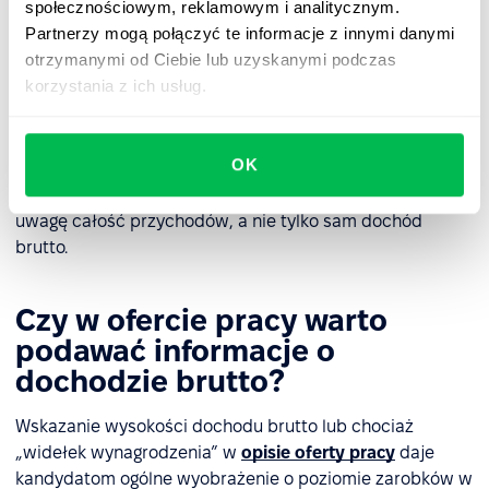
korzyści), która będzie pomniejszona o koszty
społecznościowym, reklamowym i analitycznym.
uzyskania przychodu i z której następnie potrącane
Partnerzy mogą połączyć te informacje z innymi danymi
są składki i podatki.
otrzymanymi od Ciebie lub uzyskanymi podczas
korzystania z ich usług.
Z perspektywy pracownika różnica między przychodem
a dochodem brutto może mieć znaczenie podczas
OK
rozliczeń podatkowych oraz przy określaniu zdolności
kredytowej. Niektóre instytucje finansowe mogą brać pod
uwagę całość przychodów, a nie tylko sam dochód
brutto.
Czy w ofercie pracy warto
podawać informacje o
dochodzie brutto?
Wskazanie wysokości dochodu brutto lub chociaż
„widełek wynagrodzenia” w
opisie oferty pracy
daje
kandydatom ogólne wyobrażenie o poziomie zarobków w