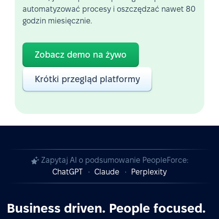
automatyzować procesy i oszczędzać nawet 80
godzin miesięcznie.
Zobacz demo na żywo
Krótki przegląd platformy
Zapytaj AI o podsumowanie PeopleForce:
ChatGPT
Claude
Perplexity
Business driven. People focused.