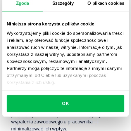
firmę?
Zgoda
Szczegóły
O plikach cookies
Analityka HR wspiera profesjonalne podejście do
problemów pracowniczych, przez co istotnie wpływa na
Niniejsza strona korzysta z plików cookie
procesy biznesowe firmy. Zapewnia też firmie szereg
Wykorzystujemy pliki cookie do spersonalizowania treści
innych korzyści, m.in.:
i reklam, aby oferować funkcje społecznościowe i
analizować ruch w naszej witrynie. Informacje o tym, jak
wprowadza jasną strukturę talentów i potencjałów
korzystasz z naszej witryny, udostępniamy partnerom
wszystkich pracowników;
społecznościowym, reklamowym i analitycznym.
ułatwia zidentyfikowanie „blokerów”, które utrudniają
Partnerzy mogą połączyć te informacje z innymi danymi
organiczny rozwój pracowników;
otrzymanymi od Ciebie lub uzyskanymi podczas
korzystania z ich usług.
dostarcza danych, które pomagają firmie
rozwiązywać problemy pojawiające się na różnych
etapach cyklu życia pracownika;
OK
pomaga identyfikować źródła problemów – np.
przyczynę stresu lub powód narastającego poczucia
wypalenia zawodowego u pracownika – i
minimalizować ich wpływ;