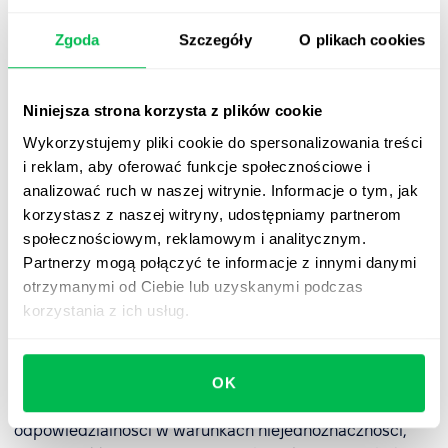
Strategiczny partner HR to ekspert, który bierze udział w
negocjacjach dotyczących przyszłości, misji, celów i
Zgoda
Szczegóły
O plikach cookies
ogólnej strategii firmy lub organizacji. Co więcej,
strategiczny partner HR ma prawo głosu podczas takich
spotkań, a także prawo do komunikacji z pracownikami.
Niniejsza strona korzysta z plików cookie
Aby osiągnąć ten poziom, partner biznesowy ds.
Wykorzystujemy pliki cookie do spersonalizowania treści
zasobów ludzkich musi w pełni rozumieć strukturę i
i reklam, aby oferować funkcje społecznościowe i
procesy pracy w firmie oraz posiadać umiejętności
analizować ruch w naszej witrynie. Informacje o tym, jak
przywódcze, które pozwolą mu wdrażać swoje sugestie i
korzystasz z naszej witryny, udostępniamy partnerom
pomysły wspólnie z kierownictwem.
społecznościowym, reklamowym i analitycznym.
Partnerzy mogą połączyć te informacje z innymi danymi
Umiejętności niezbędne dla
otrzymanymi od Ciebie lub uzyskanymi podczas
korzystania z ich usług.
partnera biznesowego ds. zasobów
ludzkich
Podstawową
kompetencją
HR-business-partnera jest
OK
wykazywanie się cechami przywódczymi, branie
odpowiedzialności w warunkach niejednoznaczności,