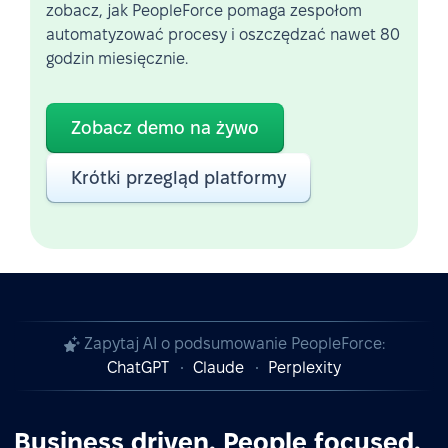
zobacz, jak PeopleForce pomaga zespołom
automatyzować procesy i oszczędzać nawet 80
godzin miesięcznie.
Zobacz demo na żywo
Krótki przegląd platformy
Zapytaj AI o podsumowanie PeopleForce:
ChatGPT
Claude
Perplexity
Business driven. People focused.