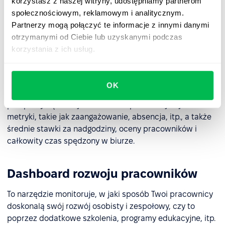
korzystasz z naszej witryny, udostępniamy partnerom
szablony, a do najczęściej spotykanych należą:
społecznościowym, reklamowym i analitycznym.
wydajność pracowników
, rozwój pracowników oraz
Partnerzy mogą połączyć te informacje z innymi danymi
budżetowanie pracowników.
otrzymanymi od Ciebie lub uzyskanymi podczas
korzystania z ich usług.
Dashboard wydajności pracowników
Jest on przeznaczony do śledzenia indywidualnych
OK
wyników pracowników, a także zapewnia szerszą
perspektywę funkcjonowania zespołu. Obejmuje on
metryki, takie jak zaangażowanie, absencja, itp., a także
średnie stawki za nadgodziny, oceny pracowników i
całkowity czas spędzony w biurze.
Dashboard rozwoju pracowników
To narzędzie monitoruje, w jaki sposób Twoi pracownicy
doskonalą swój rozwój osobisty i zespołowy, czy to
poprzez dodatkowe szkolenia, programy edukacyjne, itp.