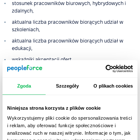
stosunek pracowników biurowych, hybrydowych i
zdalnych,
aktualna liczba pracowników biorących udział w
szkoleniach,
aktualna liczba pracowników biorących udział w
edukacji,
wskaźniki akceptacji ofert,
aktualna liczba rozmów kwalifikacyjnych i
kandydatów,
Zgoda
Szczegóły
O plikach cookies
aktualne wakaty uszeregowane według pilności.
Niniejsza strona korzysta z plików cookie
Szablony dashboardów HR
Wykorzystujemy pliki cookie do spersonalizowania treści
i reklam, aby oferować funkcje społecznościowe i
Dashboardy HR dostosowuje się do specyficznych
analizować ruch w naszej witrynie. Informacje o tym, jak
potrzeb każdej firmy. Istnieją jednak powtarzalne