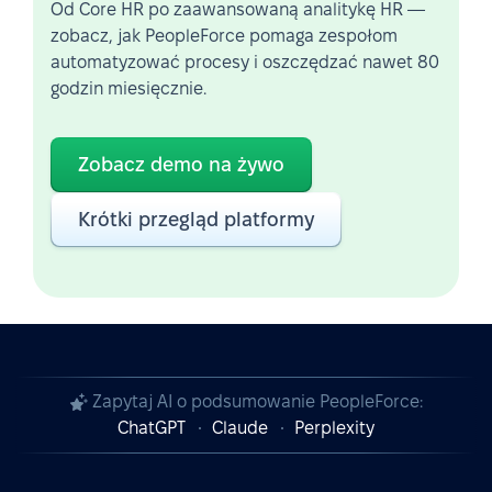
Od Core HR po zaawansowaną analitykę HR —
zobacz, jak PeopleForce pomaga zespołom
automatyzować procesy i oszczędzać nawet 80
godzin miesięcznie.
Zobacz demo na żywo
Krótki przegląd platformy
Zapytaj AI o podsumowanie PeopleForce:
ChatGPT
Claude
Perplexity