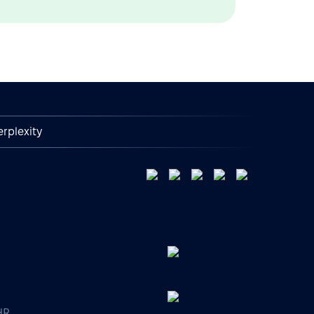
erplexity
HR