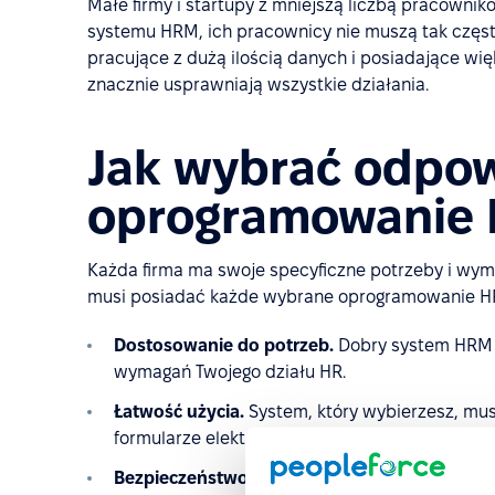
Małe firmy i startupy z mniejszą liczbą pracownik
systemu HRM, ich pracownicy nie muszą tak częst
pracujące z dużą ilością danych i posiadające wi
znacznie usprawniają wszystkie działania.
Jak wybrać odpo
oprogramowanie
Każda firma ma swoje specyficzne potrzeby i wyma
musi posiadać każde wybrane oprogramowanie HR
Dostosowanie do potrzeb.
Dobry system HRM m
wymagań Twojego działu HR.
Łatwość użycia.
System, który wybierzesz, mu
formularze elektroniczne do monitorowania cza
Bezpieczeństwo
. Oprogramowanie HRM może g