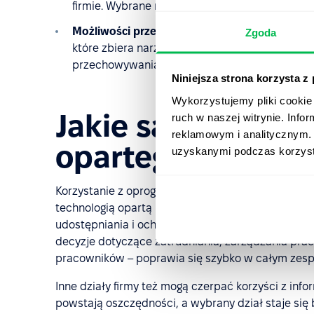
firmie. Wybrane narzędzie musi oferować wyso
Możliwości przetwarzania danych w chmurze.
Zgoda
które zbiera narzędzie HRM, powinny być umi
przechowywania dla bezpieczeństwa i dalszeg
Niniejsza strona korzysta z
Wykorzystujemy pliki cookie 
Jakie są zalety 
ruch w naszej witrynie. Inf
reklamowym i analitycznym. 
opartego na chm
uzyskanymi podczas korzysta
Korzystanie z oprogramowania HRM zapewnia wiele k
technologią opartą na chmurze, zwiększa te korzyś
udostępniania i ochrony. Twoja firma staje się bar
decyzje dotyczące zatrudniania, zarządzania prac
pracowników – poprawia się szybko w całym zesp
Inne działy firmy też mogą czerpać korzyści z info
powstają oszczędności, a wybrany dział staje się b