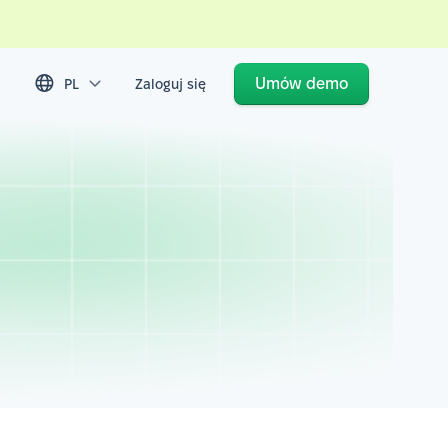
Umów demo
PL
Zaloguj się