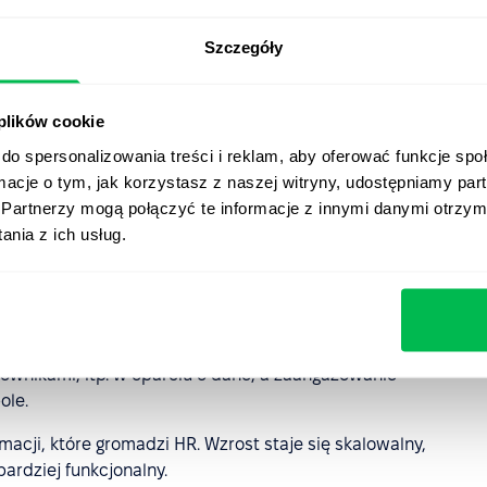
ki poziom bezpieczeństwa.
Szczegóły
Ten punkt wiąże się z bezpieczeństwem, ponieważ dane,
eszczone w oddzielnym systemie chmury w celu
o wykorzystania.
 plików cookie
do spersonalizowania treści i reklam, aby oferować funkcje sp
oprogramowania HRM
ormacje o tym, jak korzystasz z naszej witryny, udostępniamy p
Partnerzy mogą połączyć te informacje z innymi danymi otrzym
urze?
nia z ich usług.
orzyści, a korzystanie z narzędzia, które łączy je z
ci w sposób wykładniczy. Informacje stają się łatwe do
dziej elastyczna w działaniu i jest w stanie podejmować
ownikami, itp. w oparciu o dane, a zaangażowanie
ole.
rmacji, które gromadzi HR. Wzrost staje się skalowalny,
ardziej funkcjonalny.