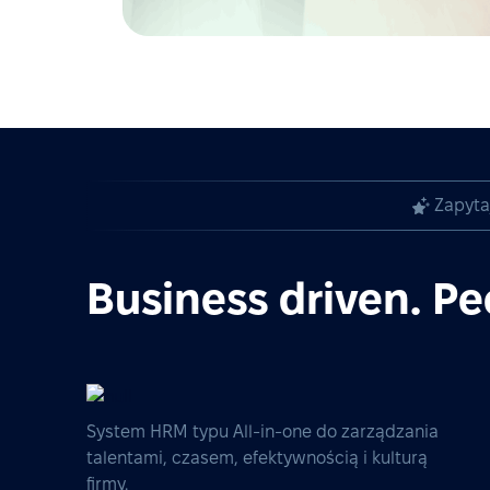
Zapyta
Business driven. Pe
System HRM typu All-in-one do zarządzania
talentami, czasem, efektywnością i kulturą
firmy.