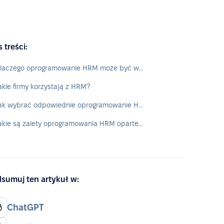
s treści:
Dlaczego oprogramowanie HRM może być ważne dla firmy?
akie firmy korzystają z HRM?
Jak wybrać odpowiednie oprogramowanie HRM?
Jakie są zalety oprogramowania HRM opartego na chmurze?
sumuj ten artykuł w:
ChatGPT