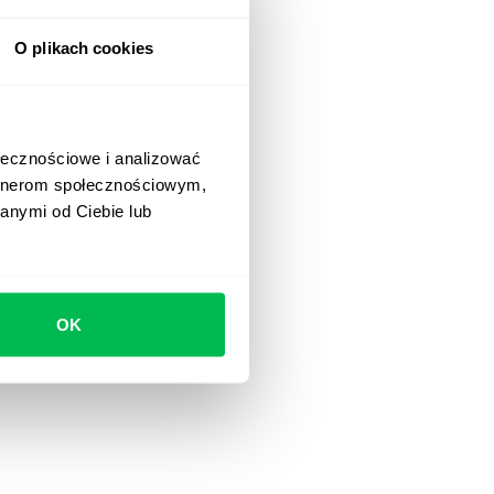
O plikach cookies
ołecznościowe i analizować
artnerom społecznościowym,
anymi od Ciebie lub
OK