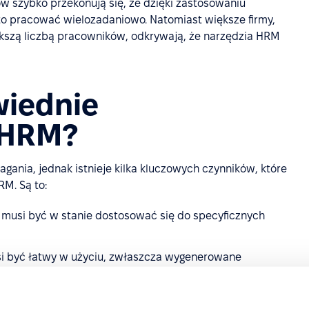
ów szybko przekonują się, że dzięki zastosowaniu
o pracować wielozadaniowo. Natomiast większe firmy,
ększą liczbą pracowników, odkrywają, że narzędzia HRM
wiednie
 HRM?
gania, jednak istnieje kilka kluczowych czynników, które
M. Są to:
usi być w stanie dostosować się do specyficznych
si być łatwy w użyciu, zwłaszcza wygenerowane
su pracy, czasu wolnego itp.
romadzić dużą ilość danych osobowych i informacji o