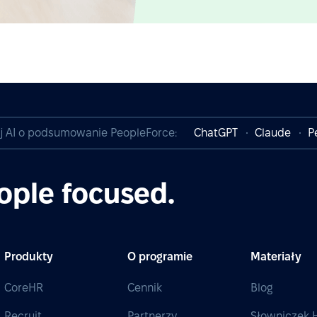
j AI o podsumowanie PeopleForce:
ChatGPT
Claude
P
ople focused.
Produkty
O programie
Materiały
CoreHR
Cennik
Blog
Recruit
Partnerzy
Słowniczek 