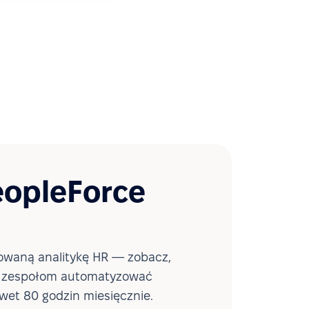
eopleForce
waną analitykę HR — zobacz,
a zespołom automatyzować
wet 80 godzin miesięcznie.