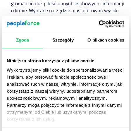
gromadzić dużą ilość danych osobowych i informacji
o firmie. Wybrane narzędzie musi oferować wysoki
poziom bezpieczeństwa.
Możliwości przetwarzania danych w chmurze.
Ten
punkt wiąże się z bezpieczeństwem, ponieważ dane,
Zgoda
Szczegóły
O plikach cookies
które zbiera narzędzie HRM, powinny być
umieszczone w oddzielnym systemie chmury w celu
przechowywania dla bezpieczeństwa i dalszego
Niniejsza strona korzysta z plików cookie
wykorzystania.
Wykorzystujemy pliki cookie do spersonalizowania treści
i reklam, aby oferować funkcje społecznościowe i
analizować ruch w naszej witrynie. Informacje o tym, jak
Jakie są zalety
korzystasz z naszej witryny, udostępniamy partnerom
oprogramowania HRM
społecznościowym, reklamowym i analitycznym.
opartego na chmurze?
Partnerzy mogą połączyć te informacje z innymi danymi
otrzymanymi od Ciebie lub uzyskanymi podczas
Korzystanie z oprogramowania HRM zapewnia wiele
korzystania z ich usług.
korzyści, a korzystanie z narzędzia, które łączy je z
technologią opartą na chmurze, zwiększa te korzyści w