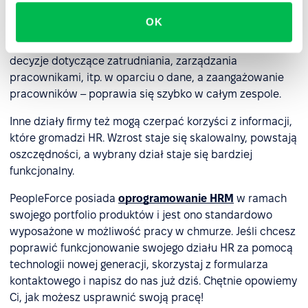
sposób wykładniczy. Informacje stają się łatwe do
OK
udostępniania i ochrony. Twoja firma staje się bardziej
elastyczna w działaniu i jest w stanie podejmować
decyzje dotyczące zatrudniania, zarządzania
pracownikami, itp. w oparciu o dane, a zaangażowanie
pracowników – poprawia się szybko w całym zespole.
Inne działy firmy też mogą czerpać korzyści z informacji,
które gromadzi HR. Wzrost staje się skalowalny, powstają
oszczędności, a wybrany dział staje się bardziej
funkcjonalny.
PeopleForce posiada
oprogramowanie HRM
w ramach
swojego portfolio produktów i jest ono standardowo
wyposażone w możliwość pracy w chmurze. Jeśli chcesz
poprawić funkcjonowanie swojego działu HR za pomocą
technologii nowej generacji, skorzystaj z formularza
kontaktowego i napisz do nas już dziś. Chętnie opowiemy
Ci, jak możesz usprawnić swoją pracę!