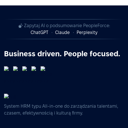
Zapytaj AI o podsumowanie PeopleForce:
ChatGPT
Claude
Perplexity
Business driven. People focused.
System HRM typu All-in-one do zarządzania talentami,
czasem, efektywnością i kulturą firmy.