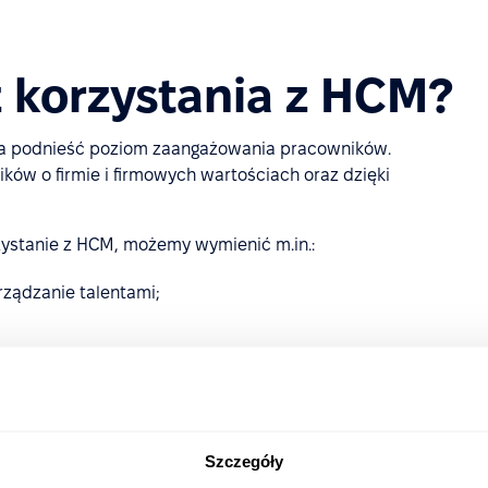
 z korzystania z HCM?
la podnieść poziom zaangażowania pracowników.
ków o firmie i firmowych wartościach oraz dzięki
rzystanie z HCM, możemy wymienić m.in.:
rządzanie talentami;
jniejsze działania;
wych wydatków;
rawnymi;
Szczegóły