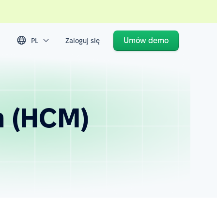
Umów demo
PL
Zaloguj się
m (HCM)