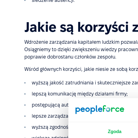
śledzenie absencji.
Jakie są korzyści
Wdrożenie zarządzania kapitałem ludzkim pozwa
Osiągniemy to dzięki zwiększeniu wiedzy pracowni
poprawie dobrostanu członków zespołu.
Wśród głównych korzyści, jakie niesie ze sobą ko
wyższą jakość zatrudniania i skuteczniejsze za
lepszą komunikację między działami firmy;
postępującą automatyzację HR, a za tym – wyda
lepsze zarządzanie kosztami i redukcję firmo
wyższą zgodność z przepisami i regulacjami p
Zgoda