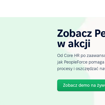
Zobacz P
w akcji
Od Core HR po zaawanso
jak PeopleForce pomag
procesy i oszczędzać na
Zobacz demo na żyw