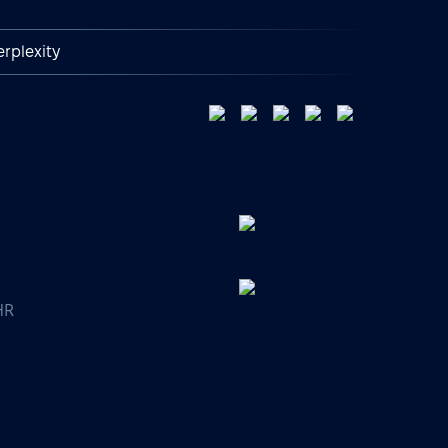
erplexity
HR