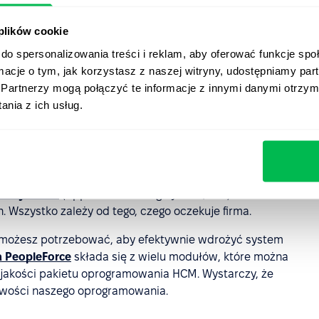
ość firmy w działaniu.
 plików cookie
ramowanie HCM?
do spersonalizowania treści i reklam, aby oferować funkcje sp
ormacje o tym, jak korzystasz z naszej witryny, udostępniamy p
Partnerzy mogą połączyć te informacje z innymi danymi otrzym
 systemu zarządzania kapitałem ludzkim w firmie jest
nia z ich usług.
ono zarządzać wszystkimi elementami w ramach jednego
w pakietem oprogramowania, na który składają się
systemy zarządzania zasobami ludzkimi (HRMS).
nia, zależnie od potrzeb firmy. Mogą to być narzędzia
kandydatów
(Applicant Tracking System, ATS) lub
 Wszystko zależy od tego, czego oczekuje firma.
dzi możesz potrzebować, aby efektywnie wdrożyć system
a PeopleForce
składa się z wielu modułów, które można
 jakości pakietu oprogramowania HCM. Wystarczy, że
liwości naszego oprogramowania.