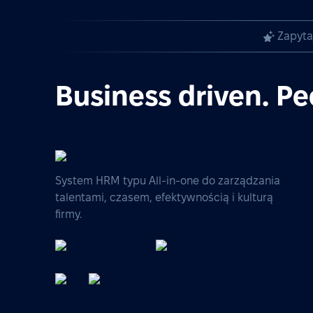
Zapyta
Business driven. Pe
System HRM typu All-in-one do zarządzania
talentami, czasem, efektywnością i kulturą
firmy.