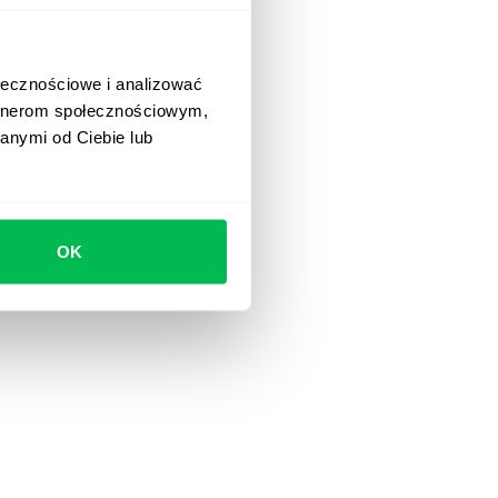
ołecznościowe i analizować
artnerom społecznościowym,
anymi od Ciebie lub
OK