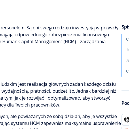
 ludzkim (HCM)
Spi
 personelem. Są oni swego rodzaju inwestycją w przyszły
ymagają odpowiedniego zabezpieczenia finansowego,
C
ie Human Capital Management (HCM)– zarządzania
J
J
C
udzkim jest realizacja głównych zadań każdego działu
e wydajnością, płatności, budżet itp. Jednak bardziej niż
 tym, jak je rozwijać i optymalizować, aby stworzyć
Pod
acy dla Twoich pracowników.
ych, ale powiązanych ze sobą działań, aby je wszystkie
wając systemu HCM zapewnisz maksymalne usprawnienie