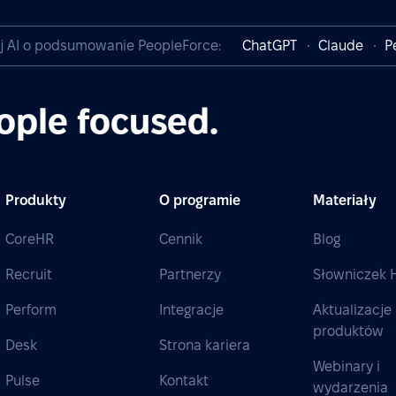
j AI o podsumowanie PeopleForce:
ChatGPT
Claude
P
ople focused.
Produkty
O programie
Materiały
CoreHR
Cennik
Blog
Recruit
Partnerzy
Słowniczek 
Perform
Integracje
Aktualizacje
produktów
Desk
Strona kariera
Webinary i
Pulse
Kontakt
wydarzenia