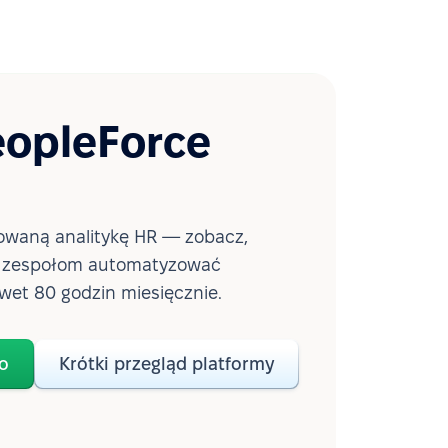
eopleForce
waną analitykę HR — zobacz,
a zespołom automatyzować
wet 80 godzin miesięcznie.
o
Krótki przegląd platformy