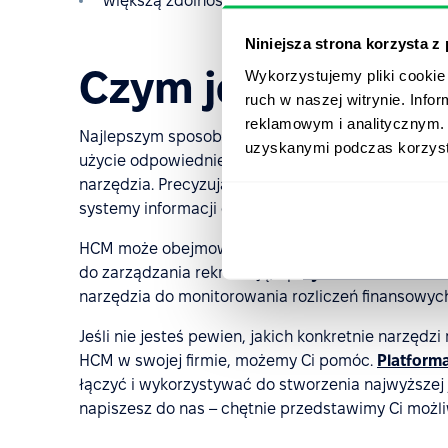
większą zdolność adaptacji oraz większą zwinn
Niniejsza strona korzysta z
Czym jest oprog
Wykorzystujemy pliki cookie 
ruch w naszej witrynie. Inf
reklamowym i analitycznym. 
Najlepszym sposobem na wdrożenie kompleksowego
uzyskanymi podczas korzysta
użycie odpowiedniego oprogramowania. Pozwoli 
narzędzia. Precyzując, oprogramowanie HCM jest 
systemy informacji o zasobach ludzkich (HRIS) i 
HCM może obejmować też inne rodzaje oprogramowa
do zarządzania rekrutacją, np.
system śledzenia 
narzędzia do monitorowania rozliczeń finansowych.
Jeśli nie jesteś pewien, jakich konkretnie narzę
HCM w swojej firmie, możemy Ci pomóc.
Platform
łączyć i wykorzystywać do stworzenia najwyższej
napiszesz do nas – chętnie przedstawimy Ci moż