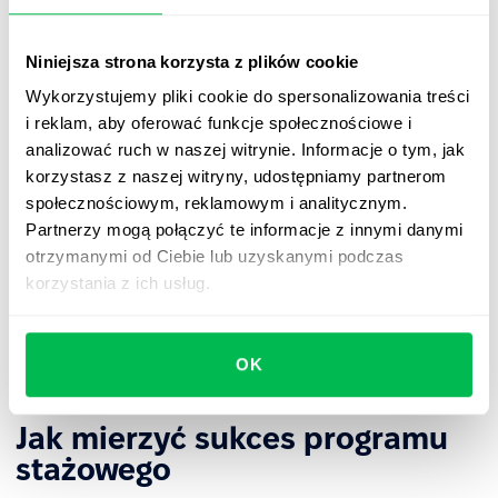
Uczestnicy programu powinni otrzymywać zadania
rozwijające ich kompetencje i umożliwiające
zdobywanie realnego doświadczenia, a nie
Niniejsza strona korzysta z plików cookie
ograniczać się jedynie do prac administracyjnych.
Wykorzystujemy pliki cookie do spersonalizowania treści
i reklam, aby oferować funkcje społecznościowe i
Stażyści powinni regularnie otrzymywać
analizować ruch w naszej witrynie. Informacje o tym, jak
konstruktywną informację zwrotną
dotyczącą
korzystasz z naszej witryny, udostępniamy partnerom
swojej pracy, a cały program powinien kończyć się
społecznościowym, reklamowym i analitycznym.
wspólnym podsumowaniem rezultatów i wskazaniem
Partnerzy mogą połączyć te informacje z innymi danymi
dalszych ścieżek rozwoju.
otrzymanymi od Ciebie lub uzyskanymi podczas
Aby dodatkowo zwiększyć zaangażowanie
korzystania z ich usług.
uczestników i wzmocnić efektywność całego
programu, należy wyraźnie informować o możliwości
kontynuacji zatrudnienia po zakończeniu stażu.
OK
Jak mierzyć sukces programu
stażowego