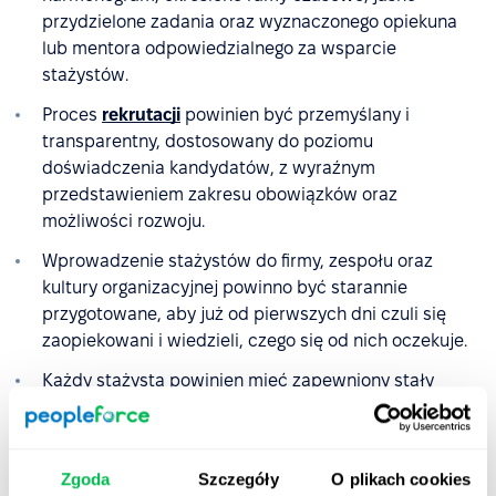
przydzielone zadania oraz wyznaczonego opiekuna
lub mentora odpowiedzialnego za wsparcie
stażystów.
Proces
rekrutacji
powinien być przemyślany i
transparentny, dostosowany do poziomu
doświadczenia kandydatów, z wyraźnym
przedstawieniem zakresu obowiązków oraz
możliwości rozwoju.
Wprowadzenie stażystów do firmy, zespołu oraz
kultury organizacyjnej powinno być starannie
przygotowane, aby już od pierwszych dni czuli się
zaopiekowani i wiedzieli, czego się od nich oczekuje.
Każdy stażysta powinien mieć zapewniony stały
kontakt z opiekunem, który będzie wspierał jego
rozwój, udzielał regularnej informacji zwrotnej oraz
motywował do dalszego zaangażowania.
Zgoda
Szczegóły
O plikach cookies