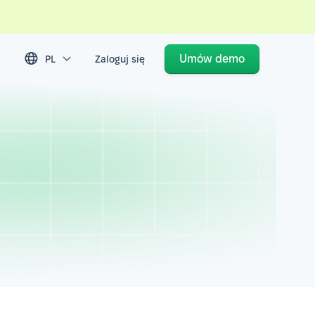
Umów demo
PL
Zaloguj się