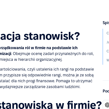
Spi
kacja stanowisk?
C
J
orządkowania ról w firmie na podstawie ich
izacji
. Obejmuje ocenę zadań przynależnych do roli,
ejsca w hierarchii organizacyjnej.
W
artościowania, czyli ustalenia ich rangi na podstawie
m przypisze się odpowiednie rangi, można je ze sobą
talać dla nich progi finansowe. Pomaga to utrzymać
a wydajniejsze zarządzanie zasobami ludzkimi.
Pod
stanowiska w firmie?