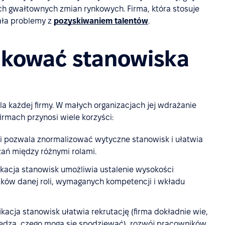
ch gwałtownych zmian rynkowych. Firma, która stosuje
ała problemy z
pozyskiwaniem talentów
.
fikować stanowiska
la każdej firmy. W małych organizacjach jej wdrażanie
irmach przynosi wiele korzyści:
cji pozwala znormalizować wytyczne stanowisk i ułatwia
zań między różnymi rolami.
fikacja stanowisk umożliwia ustalenie wysokości
ków danej roli, wymaganych kompetencji i wkładu
fikacja stanowisk ułatwia rekrutację (firma dokładnie wie,
iedzą, czego mogą się spodziewać), rozwój pracowników