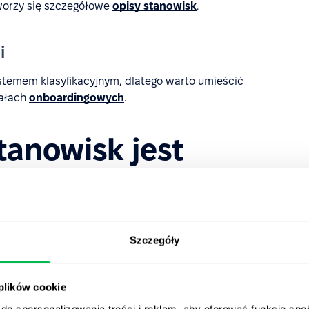
worzy się szczegółowe
opisy stanowisk
.
i
temem klasyfikacyjnym, dlatego warto umieścić
iałach
onboardingowych
.
tanowisk jest
powinna podlegać
Szczegóły
ej ewaluacji
(co rok lub co kilka lat), ponieważ charakter i
.in. od:
 plików cookie
 likwidacja jakiegoś działu lub oddziału, konieczność
,
do spersonalizowania treści i reklam, aby oferować funkcje sp