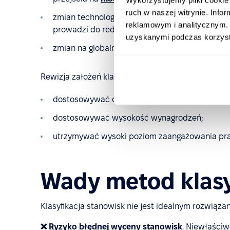
ruch w naszej witrynie. Inf
zmian technologicznych (wprowadzenie zmian w
reklamowym i analitycznym. 
prowadzi do redukcji stanowisk lub powstania
uzyskanymi podczas korzysta
zmian na globalnym lub lokalnym rynku pracy.
Rewizja założeń klasyfikacji stanowisk pozwala:
dostosowywać opisy stanowisk do zmieniający
dostosowywać wysokość wynagrodzeń;
utrzymywać wysoki poziom zaangażowania pr
Wady metod klasy
Klasyfikacja stanowisk nie jest idealnym rozwiąza
❌ Ryzyko błędnej wyceny stanowisk
. Niewłaści