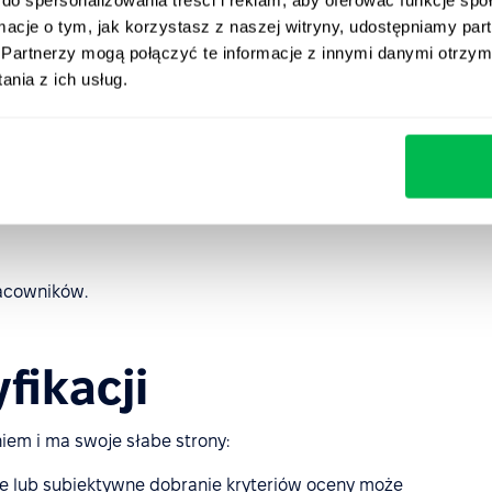
ormacje o tym, jak korzystasz z naszej witryny, udostępniamy p
 sposobie produkcji lub automatyzacja pracy, która
Partnerzy mogą połączyć te informacje z innymi danymi otrzym
 nowych ról)
nia z ich usług.
ch się warunków pracy;
acowników.
fikacji
niem i ma swoje słabe strony:
we lub subiektywne dobranie kryteriów oceny może