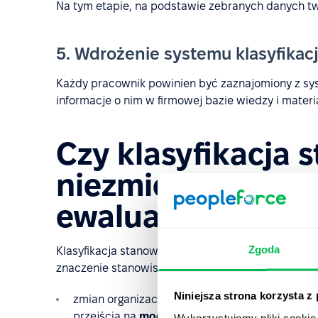
Na tym etapie, na podstawie zebranych danych t
5. Wdrożenie systemu klasyfikacj
Każdy pracownik powinien być zaznajomiony z sys
informacje o nim w firmowej bazie wiedzy i mater
Czy klasyfikacja s
niezmienna, czy 
ewaluacji?
Zgoda
Klasyfikacja stanowisk powinna podlegać
regularn
znaczenie stanowiska zależą od wielu czynników, m
Niniejsza strona korzysta z
zmian organizacyjnych w firmie (powstanie albo
przejścia na
model zwinnego zarządzania
itp.)
Wykorzystujemy pliki cookie 