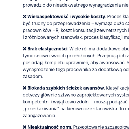
prowadzić do nieadekwatnego wynagradzania niek
❌ Wieloaspektowość i wysokie koszty
.
Proces kla
być trudny do przeprowadzenia – wymaga dużo cz
pracowników HR, koszt konsultacji zewnętrznych itp.
i zróżnicowanych stanowisk, proces klasyfikacji m
❌ Brak elastyczności
. Wiele ról ma dodatkowe ob
tymczasowo swoich przełożonych. Przejmują ich za
posiadają kompletu uprawnień, aby awansować. Syst
wynagrodzenie tego pracownika za dodatkową od
zasadom.
❌ Blokada szybkich ścieżek awansów
.
Klasyfikac
dotyczy głównie sztywno zaprojektowanych syste
kompetentni i wyjątkowo zdolni – muszą podążać u
„przeskakiwania” na kierownicze stanowiska. To
zaangażowania.
❌ Nieaktualność norm
. Przygotowanie szczegółow