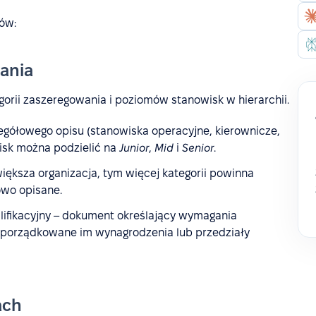
pów:
wania
egorii zaszeregowania i poziomów stanowisk w hierarchii.
czegółowego opisu (stanowiska operacyjne, kierownicze,
isk można podzielić na
Junior
,
Mid
i
Senior
.
 większa organizacja, tym więcej kategorii powinna
owo opisane.
alifikacyjny – dokument określający wymagania
rzyporządkowane im wynagrodzenia lub przedziały
ach