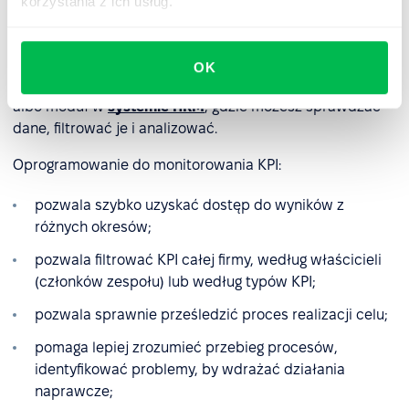
korzystania z ich usług.
wskaźniki do swoich celów, warto się zastanowić, jak je
wszystkie skutecznie śledzić. I tu z pomocą przychodzi
odpowiednie oprogramowanie. Może być to osobna
OK
aplikacja, stworzona tylko na potrzeby mierzenia KPI
albo moduł w
systemie HRM
, gdzie możesz sprawdzać
dane, filtrować je i analizować.
Oprogramowanie do monitorowania KPI:
pozwala szybko uzyskać dostęp do wyników z
różnych okresów;
pozwala filtrować KPI całej firmy, według właścicieli
(członków zespołu) lub według typów KPI;
pozwala sprawnie prześledzić proces realizacji celu;
pomaga lepiej zrozumieć przebieg procesów,
identyfikować problemy, by wdrażać działania
naprawcze;