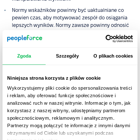
Normy wskaźników powinny być uaktualniane co
pewien czas, aby motywować zespół do osiągania
lepszych wyników. Normy zawsze powinny odnosić
się do etapu rozwoju firmy.
Dobieramy takie wskaźniki, na których wynik mamy
faktycznie wpływ, tzn. takie, które odzwierciedlą
Zgoda
Szczegóły
O plikach cookies
efekty naszych starań.
Wszyscy członkowie zespołu powinni zostać
zaznajomieni z metodologią KPI, znać swoje metryki i
Niniejsza strona korzysta z plików cookie
umieć je śledzić.
Wykorzystujemy pliki cookie do spersonalizowania treści
i reklam, aby oferować funkcje społecznościowe i
analizować ruch w naszej witrynie. Informacje o tym, jak
Jakie są korzyści z używania
korzystasz z naszej witryny, udostępniamy partnerom
oprogramowania KPI
społecznościowym, reklamowym i analitycznym.
Partnerzy mogą połączyć te informacje z innymi danymi
KPI to metodologia, która świetnie wspiera strategiczne
otrzymanymi od Ciebie lub uzyskanymi podczas
zarządzanie firmą. Kiedy już dobierzesz odpowiednie