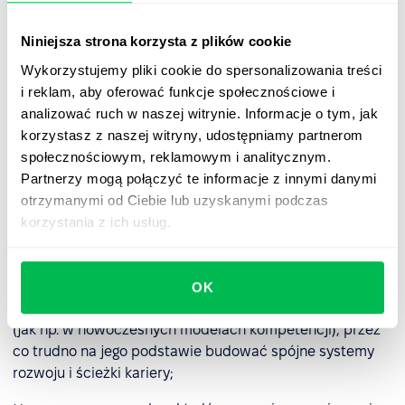
często zastępowany jest bardziej rozbudowanymi i
kontekstowymi modelami, ponieważ:
Niniejsza strona korzysta z plików cookie
❌ nie uwzględnia aspektów takich jak motywacja,
Wykorzystujemy pliki cookie do spersonalizowania treści
wartości, nastawienie do pracy czy cechy charakteru –
i reklam, aby oferować funkcje społecznościowe i
elementów coraz częściej uznawanych za kluczowe w
analizować ruch w naszej witrynie. Informacje o tym, jak
budowaniu efektywnych zespołów;
korzystasz z naszej witryny, udostępniamy partnerom
społecznościowym, reklamowym i analitycznym.
❌ nie dostarcza wystarczających narzędzi do opisu i
Partnerzy mogą połączyć te informacje z innymi danymi
oceny
kompetencji miękkich
;
otrzymanymi od Ciebie lub uzyskanymi podczas
korzystania z ich usług.
❌ koncentruje się na jednostce, ale nie odnosi się do
oczekiwań kultury organizacyjnej, poziomu stanowiska
ani kontekstu strategicznego firmy;
OK
❌ nie zawiera skali oceny ani poziomów zaawansowania
(jak np. w nowoczesnych modelach kompetencji), przez
co trudno na jego podstawie budować spójne systemy
rozwoju i ścieżki kariery;