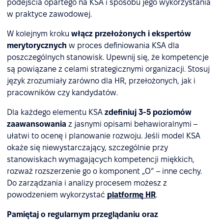
podejścia opartego na KSA i sposobu jego wykorzystania
w praktyce zawodowej.
W kolejnym kroku
włącz przełożonych i ekspertów
merytorycznych
w proces definiowania KSA dla
poszczególnych stanowisk. Upewnij się, że kompetencje
są powiązane z celami strategicznymi organizacji. Stosuj
język zrozumiały zarówno dla HR, przełożonych, jak i
pracowników czy kandydatów.
Dla każdego elementu KSA
zdefiniuj 3-5 poziomów
zaawansowania
z jasnymi opisami behawioralnymi –
ułatwi to ocenę i planowanie rozwoju. Jeśli model KSA
okaże się niewystarczający, szczególnie przy
stanowiskach wymagających kompetencji miękkich,
rozważ rozszerzenie go o komponent „O” – inne cechy.
Do zarządzania i analizy procesem możesz z
powodzeniem wykorzystać
platformę HR
.
Pamiętaj o regularnym przeglądaniu oraz