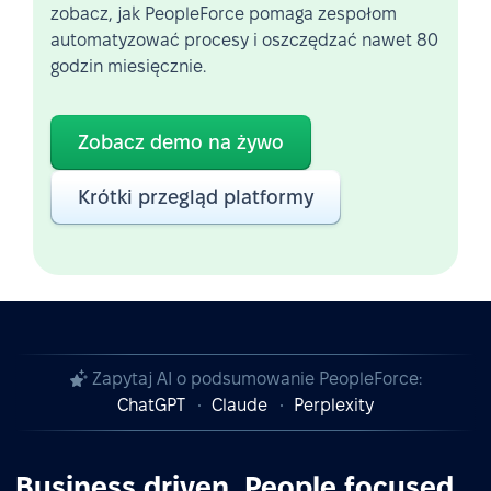
zobacz, jak PeopleForce pomaga zespołom
automatyzować procesy i oszczędzać nawet 80
godzin miesięcznie.
Zobacz demo na żywo
Krótki przegląd platformy
Zapytaj AI o podsumowanie PeopleForce:
ChatGPT
Claude
Perplexity
Business driven. People focused.