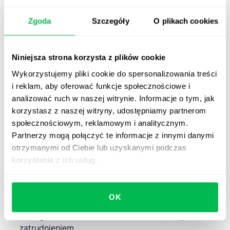
Lepszą produktywność i efektywność
– dobrze
zaplanowana siła robocza oznacza lepsze
Zgoda
Szczegóły
O plikach cookies
dopasowanie pracowników do ich ról, co zwiększa
wydajność firmy.
Niniejsza strona korzysta z plików cookie
Lepszą adaptację do zmian rynkowych
– umożliwia
Wykorzystujemy pliki cookie do spersonalizowania treści
szybsze dostosowanie się do nowych technologii,
i reklam, aby oferować funkcje społecznościowe i
trendów i potrzeb klientów.
analizować ruch w naszej witrynie. Informacje o tym, jak
Zapobieganie niedoborom kadrowym
– pomaga
korzystasz z naszej witryny, udostępniamy partnerom
uniknąć braków kadrowych w kluczowych obszarach
społecznościowym, reklamowym i analitycznym.
działalności.
Partnerzy mogą połączyć te informacje z innymi danymi
otrzymanymi od Ciebie lub uzyskanymi podczas
Wsparcie strategii rozwoju firmy
– pozwala
korzystania z ich usług.
planować
rozwój kompetencji pracowników
zgodnie
z długoterminowymi celami organizacji.
Lepsze zarządzanie kosztami pracy
– umożliwia
OK
optymalizację budżetu przeznaczonego na
wynagrodzenia, szkolenia i inne koszty związane z
zatrudnieniem.