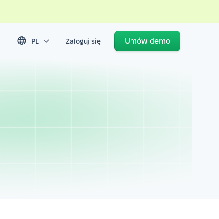
Umów demo
PL
Zaloguj się