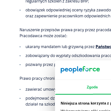
regularnych szkoleń z zakresu BHP;
obowiązek odpowiedniej oceny ryzyka zawodoweg
oraz zapewnienie pracownikom odpowiednich 
Naruszenie przepisów prawa pracy przez pracod
Pracodawca może zostać:
ukarany mandatem lub grzywną przez
Państwo
zobowiązany do wypłaty odszkodowania prac
pozwany przez pracownika lub związek zawod
Prawo pracy chroni nie tylko pracownika, ale rów
Zgoda
zawierać umowy z klauzulą o zakazie konkurenc
podejmować działania dyscyplinarne, jeśli pra
Niniejsza strona korzysta z
działał na szkodę firmy;
Wykorzystujemy pliki cookie 