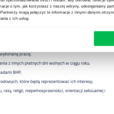
racownik spowodował szkody lub utrudniał prowadzenie
ormacje o tym, jak korzystasz z naszej witryny, udostępniamy p
Partnerzy mogą połączyć te informacje z innymi danymi otrzym
nia z ich usług.
ujące pracowników
mają prawo m.in. do:
wykonaną pracę;
nia z innych płatnych dni wolnych w ciągu roku;
sadami BHP;
odowych, które będą reprezentować ich interesy;
 rasy, religii, niepełnosprawności, orientacji seksualnej i