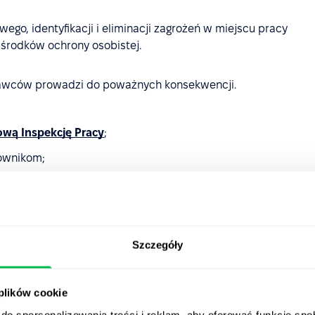
o, identyfikacji i eliminacji zagrożeń w miejscu pracy
środków ochrony osobistej.
awców prowadzi do poważnych konsekwencji.
wą Inspekcję Pracy
;
ownikom;
owy.
nież interesy pracodawcy. Pracodawcy mogą m.in.:
Szczegóły
ji;
cownik w sposób rażący naruszył regulamin pracy lub
 plików cookie
do spersonalizowania treści i reklam, aby oferować funkcje sp