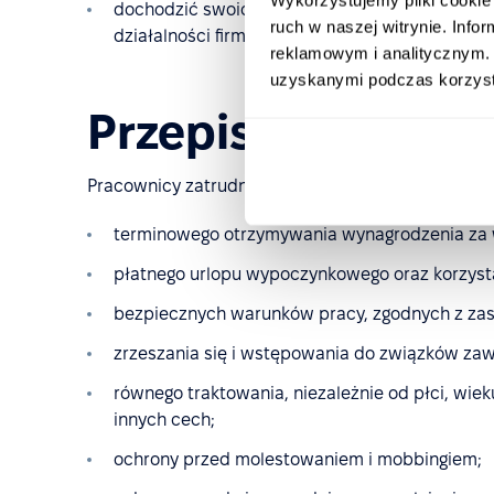
dochodzić swoich roszczeń w sądzie, jeżeli p
ruch w naszej witrynie. Inf
działalności firmy.
reklamowym i analitycznym. 
uzyskanymi podczas korzysta
Przepisy obowiąz
Pracownicy zatrudnieni w ramach umowy o pracę 
terminowego otrzymywania wynagrodzenia za 
płatnego urlopu wypoczynkowego oraz korzysta
bezpiecznych warunków pracy, zgodnych z za
zrzeszania się i wstępowania do związków zaw
równego traktowania, niezależnie od płci, wieku,
innych cech;
ochrony przed molestowaniem i mobbingiem;