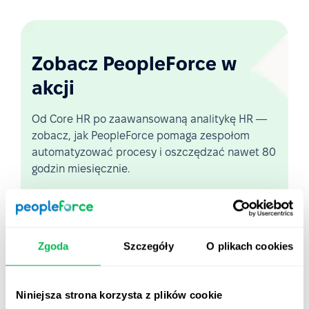
Zobacz PeopleForce w
akcji
Od Core HR po zaawansowaną analitykę HR —
zobacz, jak PeopleForce pomaga zespołom
automatyzować procesy i oszczędzać nawet 80
godzin miesięcznie.
Zobacz demo na żywo
Zgoda
Szczegóły
O plikach cookies
Krótki przegląd platformy
Niniejsza strona korzysta z plików cookie