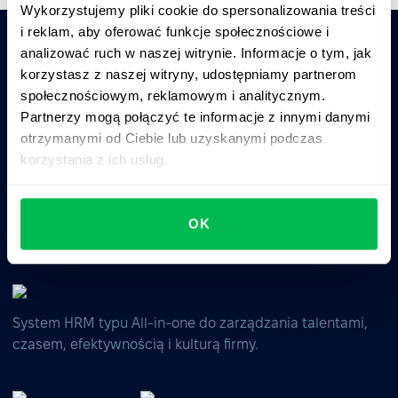
Wykorzystujemy pliki cookie do spersonalizowania treści
i reklam, aby oferować funkcje społecznościowe i
analizować ruch w naszej witrynie. Informacje o tym, jak
Zapytaj AI o podsumowanie PeopleForce:
korzystasz z naszej witryny, udostępniamy partnerom
ChatGPT
Claude
Perplexity
społecznościowym, reklamowym i analitycznym.
Partnerzy mogą połączyć te informacje z innymi danymi
otrzymanymi od Ciebie lub uzyskanymi podczas
Business driven. People focused.
korzystania z ich usług.
OK
System HRM typu All-in-one do zarządzania talentami,
czasem, efektywnością i kulturą firmy.