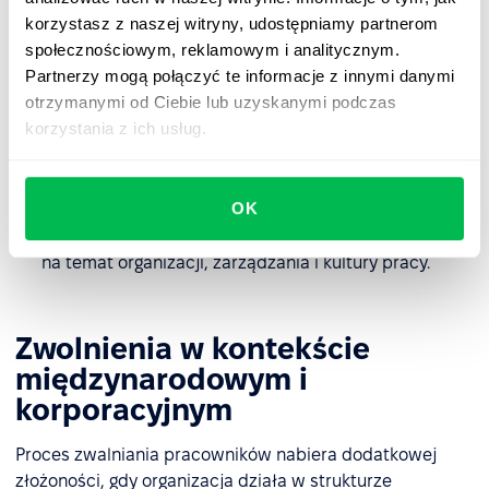
klucze, karta dostępu), usunięcie lub dezaktywację
korzystasz z naszej witryny, udostępniamy partnerom
kont i uprawnień w systemach oraz odbiór
społecznościowym, reklamowym i analitycznym.
dokumentów firmowych.
Partnerzy mogą połączyć te informacje z innymi danymi
Ustal, które zadania wymagają przekazania – i komu.
otrzymanymi od Ciebie lub uzyskanymi podczas
Pracownik może przygotować dokumentację, krótkie
korzystania z ich usług.
instrukcje lub omówić bieżące sprawy z osobą
przejmującą stanowisko.
OK
Zaproś pracownika na
exit interview
– rozmowę
podsumowującą, aby m.in. zebrać informacje zwrotne
na temat organizacji, zarządzania i kultury pracy.
Zwolnienia w kontekście
międzynarodowym i
korporacyjnym
Proces zwalniania pracowników nabiera dodatkowej
złożoności, gdy organizacja działa w strukturze