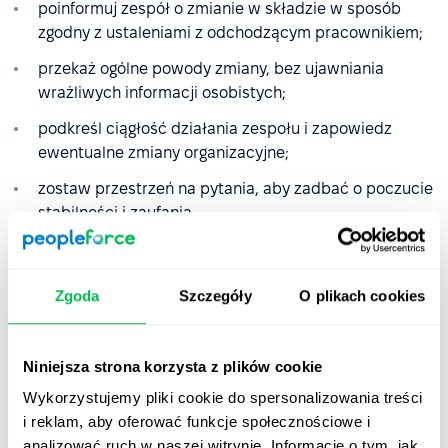
poinformuj zespół o zmianie w składzie w sposób
zgodny z ustaleniami z odchodzącym pracownikiem;
przekaż ogólne powody zmiany, bez ujawniania
wrażliwych informacji osobistych;
podkreśl ciągłość działania zespołu i zapowiedz
ewentualne zmiany organizacyjne;
zostaw przestrzeń na pytania, aby zadbać o poczucie
stabilności i zaufania.
Transparentna komunikacja pomoże pozostałym
pracownikom bezproblemowo przejść przez zmiany.
Zgoda
Szczegóły
O plikach cookies
✔️
Krok 10
: Udokumentuj wszystkie działania
offboardingowe, aby mieć pewność, że współpraca
Niniejsza strona korzysta z plików cookie
została zakończona prawidłowo:
Wykorzystujemy pliki cookie do spersonalizowania treści
i reklam, aby oferować funkcje społecznościowe i
Zaplanuj zwrot sprzętu służbowego (laptop, telefon,
analizować ruch w naszej witrynie. Informacje o tym, jak