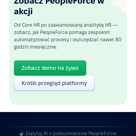
Zobacz PeopleForce w
akcji
Od Core HR po zaawansowaną analitykę HR —
zobacz, jak PeopleForce pomaga zespołom
automatyzować procesy i oszczędzać nawet 80
godzin miesięcznie.
Zobacz demo na żywo
Krótki przegląd platformy
Zapytaj AI o podsumowanie PeopleForce: