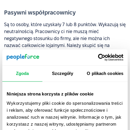
Pasywni współpracownicy
Są to osoby, które uzyskały 7 lub 8 punktów. Wykazują się
neutralnością. Pracownicy ci nie muszą mieć
negatywnego stosunku do firmy, ale nie można ich
nazwać całkowicie lojalnymi. Należy skupić się na
problemach, które im przeszkadzają, aby wyeliminować
negatywne nastawienie i zwiększyć zaangażowanie
pracowników w procesy pracy. Zadaniem pracodawcy
jest zwiększenie lojalności pracowników wobec firmy.
Zgoda
Szczegóły
O plikach cookies
Krytycy
Niniejsza strona korzysta z plików cookie
Wykorzystujemy pliki cookie do spersonalizowania treści
Są to ci pracownicy, którzy mają ocenę od 0 do 6. Jest
i reklam, aby oferować funkcje społecznościowe i
mało prawdopodobne, aby polecili firmę do zatrudnienia.
analizować ruch w naszej witrynie. Informacje o tym, jak
W kontaktach z krytykami ważne jest, aby zidentyfikować
korzystasz z naszej witryny, udostępniamy partnerom
przyczyny takiego nastawienia i podjąć kroki w celu