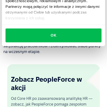
społecznościowym, reklamowym i analitycznym.
rozwiązania tych problemów.
Partnerzy mogą połączyć te informacje z innymi danymi
PeopleForce oferuje wbudowany automatyczny system
otrzymanymi od Ciebie lub uzyskanymi podczas
do obliczania wskaźników lojalności pracowników.
korzystania z ich usług.
PeopleForce automatycznie oblicza eNPS, dzięki czemu
można zobaczyć wykres
lojalności pracowników
dla
określonego czasu. Poziom eNPS będzie można mierzyć
OK
według godzin i działów. Pomoże to monitorować
satysfakcję pracowników i zidentyfikować słabe punkty
na wczesnym etapie.
Zobacz PeopleForce w
akcji
Od Core HR po zaawansowaną analitykę HR —
zobacz, jak PeopleForce pomaga zespołom