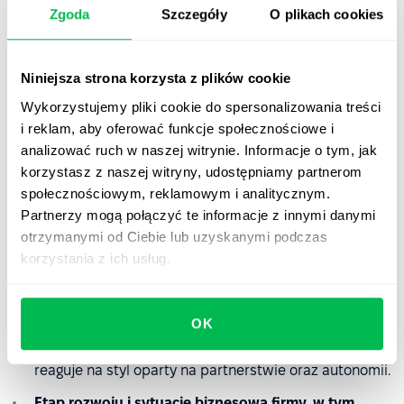
komunikacyjnej i może być wyczerpujący przy dużej
Zgoda
Szczegóły
O plikach cookies
skali zespołu.
Niniejsza strona korzysta z plików cookie
Jak wybrać styl zarządzania?
Wykorzystujemy pliki cookie do spersonalizowania treści
i reklam, aby oferować funkcje społecznościowe i
Nie istnieje uniwersalny styl zarządzania, który sprawdzi
analizować ruch w naszej witrynie. Informacje o tym, jak
się w każdej organizacji. To, co działa w firmie A, może
korzystasz z naszej witryny, udostępniamy partnerom
być zupełnie nieefektywne w firmie B. Dlatego decyzja o
społecznościowym, reklamowym i analitycznym.
tym, jak lider będzie kierował zespołem, powinna
Partnerzy mogą połączyć te informacje z innymi danymi
wynikać z analizy kontekstu, w jakim funkcjonuje
otrzymanymi od Ciebie lub uzyskanymi podczas
organizacja. Warto uwzględnić m.in.:
korzystania z ich usług.
Potrzeby i poziom dojrzałości zespołu
– zespół
początkujący lub w fazie zmian może potrzebować
OK
bardziej strukturalnego, wspierającego stylu,
natomiast zespół doświadczony i samodzielny lepiej
reaguje na styl oparty na partnerstwie oraz autonomii.
Etap rozwoju i sytuację biznesową firmy, w tym