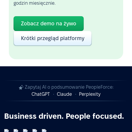
godzin miesięcznie.
Zobacz demo na żywo
Krótki przegląd platformy
Zapytaj AI o podsumowanie PeopleForce:
ChatGPT
Claude
Perplexity
Business driven. People focused.