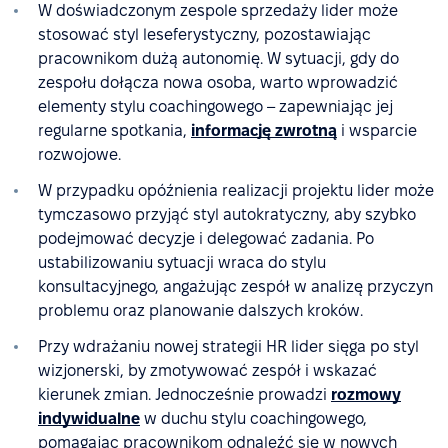
W doświadczonym zespole sprzedaży lider może
stosować styl leseferystyczny, pozostawiając
pracownikom dużą autonomię. W sytuacji, gdy do
zespołu dołącza nowa osoba, warto wprowadzić
elementy stylu coachingowego – zapewniając jej
regularne spotkania,
informację zwrotną
i wsparcie
rozwojowe.
W przypadku opóźnienia realizacji projektu lider może
tymczasowo przyjąć styl autokratyczny, aby szybko
podejmować decyzje i delegować zadania. Po
ustabilizowaniu sytuacji wraca do stylu
konsultacyjnego, angażując zespół w analizę przyczyn
problemu oraz planowanie dalszych kroków.
Przy wdrażaniu nowej strategii HR lider sięga po styl
wizjonerski, by zmotywować zespół i wskazać
kierunek zmian. Jednocześnie prowadzi
rozmowy
indywidualne
w duchu stylu coachingowego,
pomagając pracownikom odnaleźć się w nowych