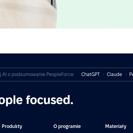
j AI o podsumowanie PeopleForce:
ChatGPT
Claude
P
ople focused.
Produkty
O programie
Materiały