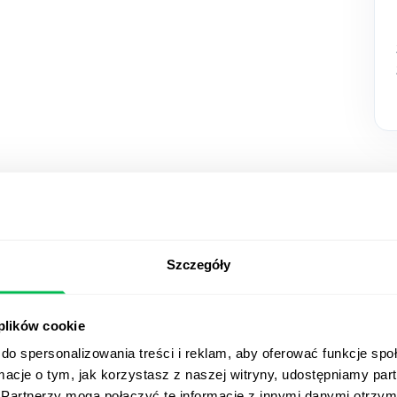
Szczegóły
Zobacz P
 plików cookie
w akcji
do spersonalizowania treści i reklam, aby oferować funkcje sp
ormacje o tym, jak korzystasz z naszej witryny, udostępniamy p
Od Core HR po zaawanso
Partnerzy mogą połączyć te informacje z innymi danymi otrzym