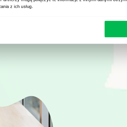
jak PeopleForce pomag
nia z ich usług.
procesy i oszczędzać na
Zobacz demo na żyw