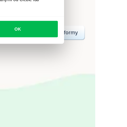
a zespołom automatyzować
wet 80 godzin miesięcznie.
OK
o
Krótki przegląd platformy