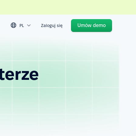
Umów demo
PL
Zaloguj się
terze