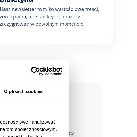
Nasz newsletter to tylko wartościowe treści,
zero spamu, a z subskrypcji możesz
zrezygnować w dowolnym momencie.
O plikach cookies
eopleForce
ołecznościowe i analizować
artnerom społecznościowym,
waną analitykę HR — zobacz,
anymi od Ciebie lub