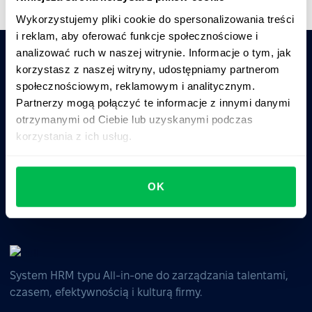
Wykorzystujemy pliki cookie do spersonalizowania treści
i reklam, aby oferować funkcje społecznościowe i
analizować ruch w naszej witrynie. Informacje o tym, jak
korzystasz z naszej witryny, udostępniamy partnerom
Zapytaj AI o podsumowanie PeopleForce:
społecznościowym, reklamowym i analitycznym.
ChatGPT
Claude
Perplexity
Partnerzy mogą połączyć te informacje z innymi danymi
otrzymanymi od Ciebie lub uzyskanymi podczas
korzystania z ich usług.
Business driven. People focused.
OK
System HRM typu All-in-one do zarządzania talentami,
czasem, efektywnością i kulturą firmy.