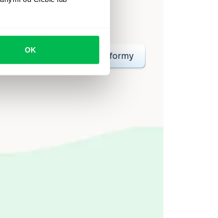
a zespołom automatyzować
wet 80 godzin miesięcznie.
OK
o
Krótki przegląd platformy