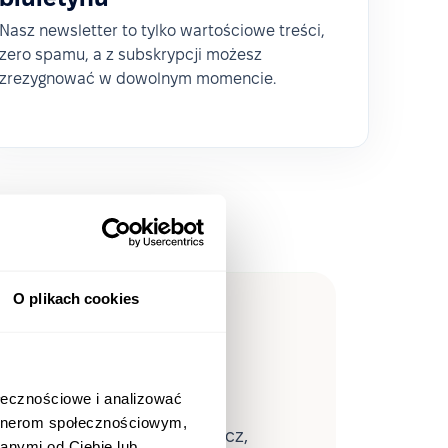
Nasz newsletter to tylko wartościowe treści,
zero spamu, a z subskrypcji możesz
zrezygnować w dowolnym momencie.
O plikach cookies
eopleForce
ołecznościowe i analizować
artnerom społecznościowym,
waną analitykę HR — zobacz,
anymi od Ciebie lub