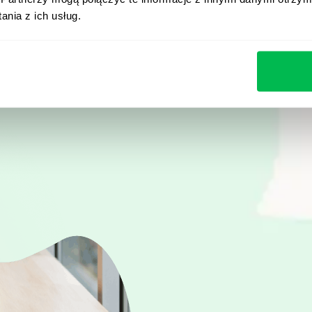
jak PeopleForce pomag
nia z ich usług.
procesy i oszczędzać na
Zobacz demo na żyw