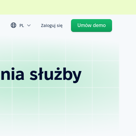
Umów demo
PL
Zaloguj się
nia służby