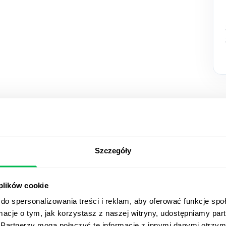
Szczegóły
Zobacz P
 plików cookie
w akcji
do spersonalizowania treści i reklam, aby oferować funkcje sp
ormacje o tym, jak korzystasz z naszej witryny, udostępniamy p
Od Core HR po zaawanso
Partnerzy mogą połączyć te informacje z innymi danymi otrzym