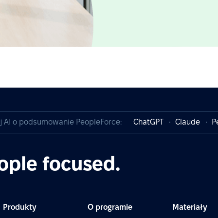
j AI o podsumowanie PeopleForce:
ChatGPT
Claude
P
ople focused.
Produkty
O programie
Materiały