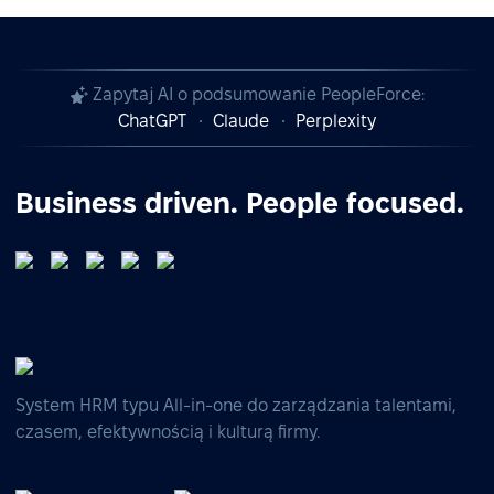
Zapytaj AI o podsumowanie PeopleForce:
ChatGPT
Claude
Perplexity
Business driven. People focused.
System HRM typu All-in-one do zarządzania talentami,
czasem, efektywnością i kulturą firmy.