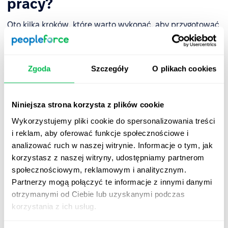
pracy?
Oto kilka kroków, które warto wykonać, aby przygotować
organizację na przyjęcie osób neuroodmiennych do
zespołu:
Zgoda
Szczegóły
O plikach cookies
Stwórz plan działania
Pierwszym krokiem do neuroróżnorodności w organizacji
Niniejsza strona korzysta z plików cookie
powinno być stworzenie długoterminowego planu
Wykorzystujemy pliki cookie do spersonalizowania treści
działania, który uwzględnia nowe role i możliwości
i reklam, aby oferować funkcje społecznościowe i
rozwoju przeznaczone dla osób neuroodmiennych.
analizować ruch w naszej witrynie. Informacje o tym, jak
korzystasz z naszej witryny, udostępniamy partnerom
społecznościowym, reklamowym i analitycznym.
Podnieś świadomość wśród obecnych
Partnerzy mogą połączyć te informacje z innymi danymi
pracowników
otrzymanymi od Ciebie lub uzyskanymi podczas
korzystania z ich usług.
Kolejny krok to stworzenie otwartej i wspierającej kultury,
w której ludzie będą swobodnie rozmawiać o