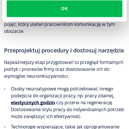
neuroróżnorodności. Tematyczne szkolenia mogą pomóc
OK
zespołom lepiej zrozumieć swoich neuroodmiennych
współpracowników. Możesz stworzyć też słowniczek
pojęć, który ułatwi pracownikom komunikację w tym
obszarze.
Przeprojektuj procedury i dostosuj narzędzia
Najważniejszy etap przygotowań to przegląd formalnych
polityk i procesów firmy oraz dostosowanie ich do
wymogów neuroinkluzywności.
Osoby neuroatypowe mogą potrzebować innego
podejścia do organizacji pracy, np. pracy zdalnej,
elastycznych godzin
czy przerw na regenerację.
Dostosowanie stylu pracy do indywidualnych potrzeb
może zwiększyć ich efektywność.
Technologie wspierające, takie jak oprogramowanie