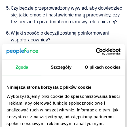
Czy będzie przeprowadzony wywiad, aby dowiedzieć
się, jakie emocje i nastawienie mają pracownicy, czy
też będzie to przedmiotem rozmowy telefonicznej?
W jaki sposób o decyzji zostaną poinformowani
współpracownicy?
Kto będzie wykonywał obowiązki pracownika po
zwolnieniu go z pracy?
Zgoda
Szczegóły
O plikach cookies
Ile czasu zajmie dokonanie wszystkich płatności i
sprawdzenie, czy nie ma żadnych długów wobec
pracownika?
Niniejsza strona korzysta z plików cookie
Jakie informacje należy uzyskać od mojego
Wykorzystujemy pliki cookie do spersonalizowania treści
współpracownika (np. jakie projekty nie zostały
i reklam, aby oferować funkcje społecznościowe i
zamknięte, co planuje zrobić przed odejściem)?
analizować ruch w naszej witrynie. Informacje o tym, jak
korzystasz z naszej witryny, udostępniamy partnerom
Czy konieczne jest zorganizowanie imprezy
społecznościowym, reklamowym i analitycznym.
pożegnalnej?