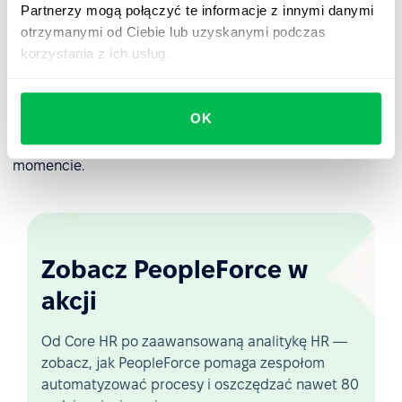
Partnerzy mogą połączyć te informacje z innymi danymi
otrzymanymi od Ciebie lub uzyskanymi podczas
Zadaniem firmy jest zorganizowanie procesu zwalniania
korzystania z ich usług.
pracownika w taki sposób, aby przebiegał on bez
zakłóceń i można było spokojnie się rozstać.
Narzędzia
PeopleForce
ułatwiają to zadanie, ponieważ istnieje
OK
możliwość utworzenia listy kontrolnej działań,
zautomatyzowania jej i uruchomienia w odpowiednim
momencie.
Zobacz PeopleForce w
akcji
Od Core HR po zaawansowaną analitykę HR —
zobacz, jak PeopleForce pomaga zespołom
automatyzować procesy i oszczędzać nawet 80