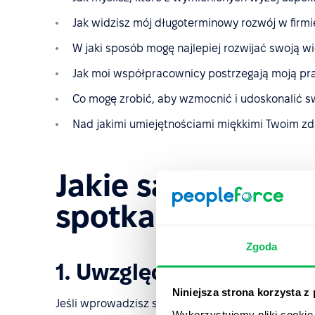
Jak widzisz mój długoterminowy rozwój w firmi
W jaki sposób mogę najlepiej rozwijać swoją wi
Jak moi współpracownicy postrzegają moją pra
Co mogę zrobić, aby wzmocnić i udoskonalić 
Nad jakimi umiejętnościami miękkimi Twoim 
Jakie są najważni
spotkań 1:1?
Zgoda
1. Uwzględnij wszystkich
Niniejsza strona korzysta z
Jeśli wprowadzisz system spotkań 1:1, koniecznie 
Wykorzystujemy pliki cookie 