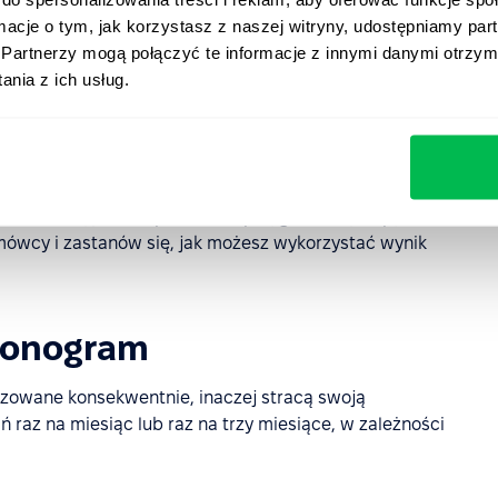
ów, tworząc poczucie wykluczenia wśród niektórych
ormacje o tym, jak korzystasz z naszej witryny, udostępniamy p
ch spotkań i to, co masz nadzieję dzięki nim uzyskać.
Partnerzy mogą połączyć te informacje z innymi danymi otrzym
eru dyscyplinarnego.
nia z ich usług.
ego spotkania
iego przygotowania, szybko przekonasz się, jak niezręczne
czeniu. Przyjdź na spotkanie z przygotowanymi pytaniami,
mówcy i zastanów się, jak możesz wykorzystać wynik
monogram
izowane konsekwentnie, inaczej stracą swoją
 raz na miesiąc lub raz na trzy miesiące, w zależności