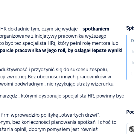
Spi
HR dokładnie tym, czym się wydaje –
spotkaniem
 organizowane z inicjatywy pracownika wyższego
D
być też specjalista HR), który pełni rolę mentora lub
arcie pracownika w jego roli, by osiągał lepsze wyniki
duktywność i przyczynić się do sukcesu zespołu,
1
acji zwrotnej. Bez obecności innych pracowników w
woimi podwładnymi, nie ryzykując utraty wizerunku.
 narzędzi, którymi dysponuje specjalista HR, powinny być
Pod
irm wprowadziło politykę „otwartych drzwi”,
ym, bez konieczności planowania spotkań. I choć to
ania opinii, dobrym pomysłem jest również