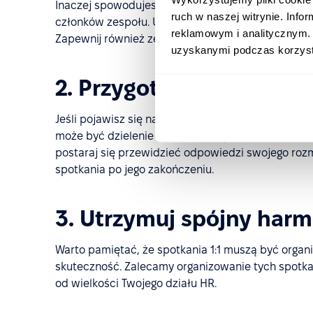
Inaczej spowodujesz obniżenie morale pracownik
ruch w naszej witrynie. Inf
członków zespołu. Upewnij się, że wyjaśnisz cel ty
reklamowym i analitycznym. 
Zapewnij również zespół, że nie mają one charakt
uzyskanymi podczas korzysta
2. Przygotuj się do każd
Jeśli pojawisz się na spotkaniu 1:1 bez odpowiedn
może być dzielenie z kimś małej przestrzeni w mil
postaraj się przewidzieć odpowiedzi swojego roz
spotkania po jego zakończeniu.
3. Utrzymuj spójny har
Warto pamiętać, że spotkania 1:1 muszą być organ
skuteczność. Zalecamy organizowanie tych spotkań
od wielkości Twojego działu HR.