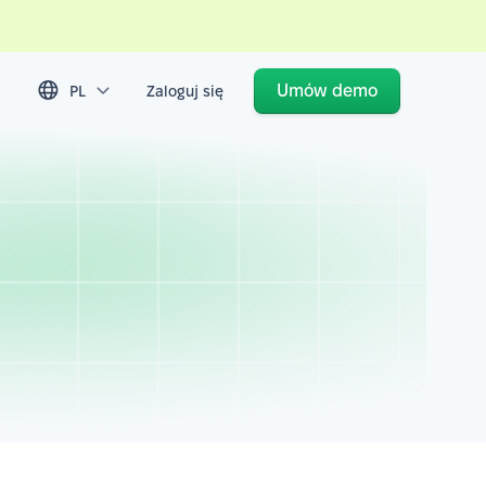
Umów demo
PL
Zaloguj się