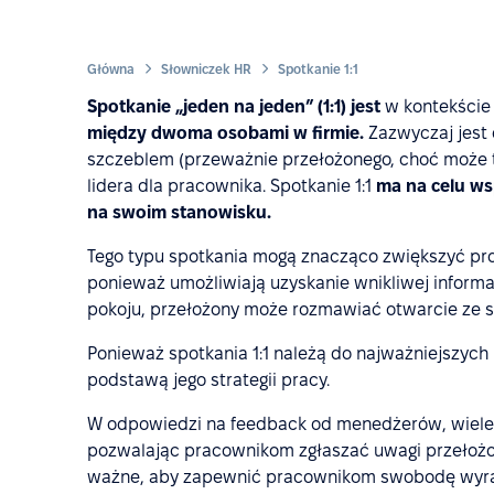
Główna
Słowniczek HR
Spotkanie 1:1
Spotkanie „jeden na jeden” (1:1) jest
w kontekście 
między dwoma osobami w firmie.
Zazwyczaj jest
szczeblem (przeważnie przełożonego, choć może to 
lidera dla pracownika. Spotkanie 1:1
ma na celu wsp
na swoim stanowisku.
Tego typu spotkania mogą znacząco zwiększyć pro
ponieważ umożliwiają uzyskanie wnikliwej inform
pokoju, przełożony może rozmawiać otwarcie ze s
Ponieważ spotkania 1:1 należą do najważniejszych
podstawą jego strategii pracy.
W odpowiedzi na feedback od menedżerów, wiele f
pozwalając pracownikom zgłaszać uwagi przełożon
ważne, aby zapewnić pracownikom swobodę wyraż