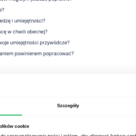
e?
edzę i umiejętności?
cę w chwili obecnej?
swoje umiejętności przywódcze?
zdaniem powinienem popracować?
ejsze dobre praktyki
Szczegóły
, wyjaśnij wszystko
 plików cookie
musisz zadbać o to, aby wszyscy byli w nie zaangażowani.
do spersonalizowania treści i reklam, aby oferować funkcje sp