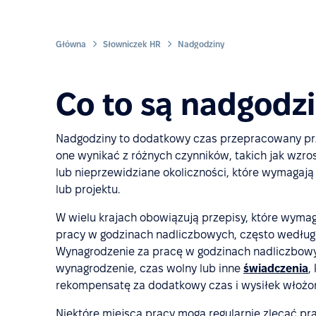
Główna
Słowniczek HR
Nadgodziny
Co to są nadgodz
Nadgodziny to dodatkowy czas przepracowany prz
one wynikać z różnych czynników, takich jak wzr
lub nieprzewidziane okoliczności, które wymagają
lub projektu.
W wielu krajach obowiązują przepisy, które wy
pracy w godzinach nadliczbowych, często według 
Wynagrodzenie za pracę w godzinach nadliczbowy
wynagrodzenie, czas wolny lub inne
świadczenia
,
rekompensatę za dodatkowy czas i wysiłek włożo
Niektóre miejsca pracy mogą regularnie zlecać p