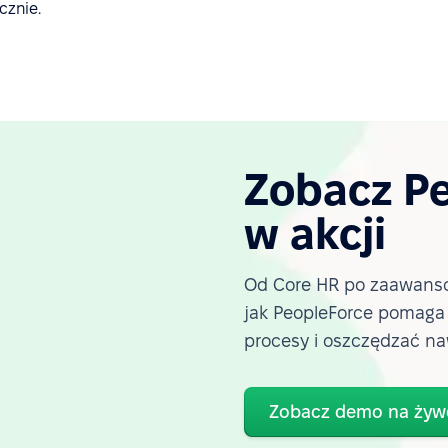
cznie.
Zobacz P
w akcji
Od Core HR po zaawanso
jak PeopleForce pomag
procesy i oszczędzać na
Zobacz demo na żyw