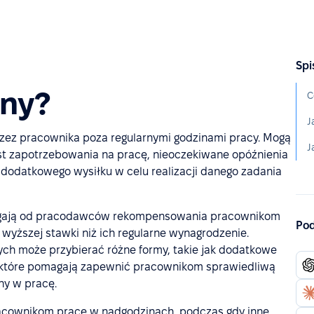
Spi
iny?
C
J
ez pracownika poza regularnymi godzinami pracy. Mogą
ost zapotrzebowania na pracę, nieoczekiwane opóźnienia
 dodatkowego wysiłku w celu realizacji danego zadania
magają od pracodawców rekompensowania pracownikom
Pod
wyższej stawki niż ich regularne wynagrodzenie.
ch może przybierać różne formy, takie jak dodatkowe
 które pomagają zapewnić pracownikom sprawiedliwą
ny w pracę.
racownikom pracę w nadgodzinach, podczas gdy inne