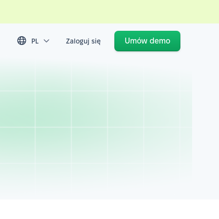
Umów demo
PL
Zaloguj się