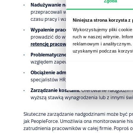
Zgoda
Nadużywanie nadgodzin.
Pracownicy mogą pr
przepracowali więcej godzin niż w rzeczywist
czasu pracy i wzrostu kosztów firmy.
Niniejsza strona korzysta z
Wykorzystujemy pliki cookie 
Wypalenie pracowników.
Jeśli pracownicy są 
ruch w naszej witrynie. Inf
prowadzić do wypalenia i spadku
satysfakcji z
reklamowym i analitycznym. 
retencję pracowników
.
uzyskanymi podczas korzysta
Problematyczne kwestie prawne.
Zarządzanie
względem zapewnienia zgodności z prawem pra
Obciążenie administracyjne.
Zarządzanie nadg
specjalistów HR, zwłaszcza jeśli ręcznie śledzą
Zarządzanie kosztami.
Oferowanie nadgodzin m
wyższą stawką wynagrodzenia lub z innymi św
Skuteczne zarządzanie nadgodzinami może być pros
jak PeopleForce. Umożliwia ona monitorowanie his
zatrudnienia pracowników w całej firmie. Poproś o