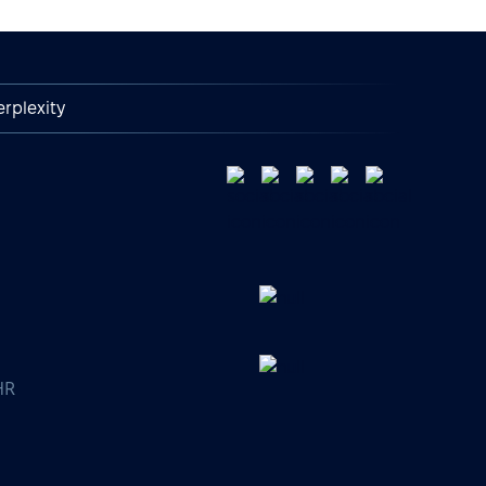
erplexity
HR