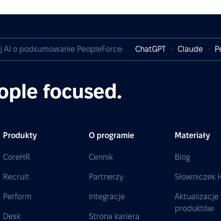
j AI o podsumowanie PeopleForce:
ChatGPT
Claude
P
ople focused.
Produkty
O programie
Materiały
CoreHR
Cennik
Blog
Recruit
Partnerzy
Słowniczek 
Perform
Integracje
Aktualizacje
produktów
Desk
Strona kariera