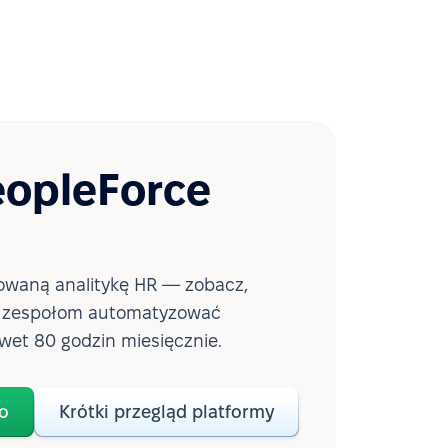
eopleForce
waną analitykę HR — zobacz,
a zespołom automatyzować
wet 80 godzin miesięcznie.
o
Krótki przegląd platformy