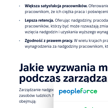
Większa satysfakcja pracowników.
Oferowanie
pracownikom, że ich ciężka praca i poświęceni
Lepsza retencja.
Oferując nadgodziny, pracod
pracowników, którzy być może rozważają zmianę
wzięcia nadgodzin i uzyskania wyższego wynag
Zgodność z prawem pracy.
W wielu krajach p
wynagrodzenia za nadgodziny pracownikom, kt
Jakie wyzwania 
podczas zarządza
Zarządzanie nadgodzinami oferuje szereg korzyści
zasobów ludzkich. Niektóre z problemów, które m
obejmują: