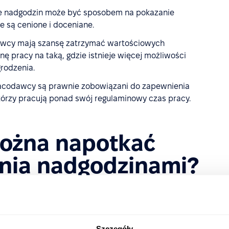
 nadgodzin może być sposobem na pokazanie
e są cenione i doceniane.
awcy mają szansę zatrzymać wartościowych
 pracy na taką, gdzie istnieje więcej możliwości
rodzenia.
racodawcy są prawnie zobowiązani do zapewnienia
órzy pracują ponad swój regulaminowy czas pracy.
można napotkać
nia nadgodzinami?
, ale może także stanowić wyzwanie dla specjalistów ds.
ogą pojawić się podczas zarządzania nadgodzinami
Szczegóły