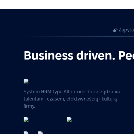
Zapyta
Business driven. Pe
System HRM typu All-in-one do zarządzania
talentami, czasem, efektywnością i kulturą
firmy.