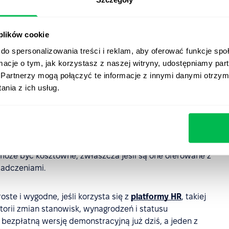
óbować nadużywać systemu nadgodzin, twierdząc, że
ości, co może prowadzić do nieprawidłowego rozliczania
 plików cookie
do spersonalizowania treści i reklam, aby oferować funkcje sp
regularnie zmuszani do pracy w nadgodzinach, może to
ormacje o tym, jak korzystasz z naszej witryny, udostępniamy p
 pracy
, co ostatecznie może wpłynąć na produktywność i
Partnerzy mogą połączyć te informacje z innymi danymi otrzym
nia z ich usług.
 nadgodzinami może być skomplikowane, zwłaszcza pod
cy i przepisami.
odzinami może być obciążeniem administracyjnym dla
 i zatwierdzają wnioski o nadgodziny.
oże być kosztowne, zwłaszcza jeśli są one oferowane z
iadczeniami.
te i wygodne, jeśli korzysta się z
platformy HR
, takiej
torii zmian stanowisk, wynagrodzeń i statusu
 bezpłatną wersję demonstracyjną już dziś, a jeden z