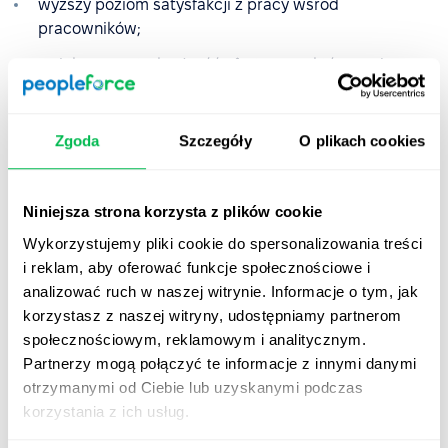
wyższy poziom satysfakcji z pracy wśród
pracowników;
zwiększona atrakcyjność ofert pracy, która może
przełożyć się na efektywniejszy proces rekrutacji.
Zgoda
Szczegóły
O plikach cookies
Doświadczenia wielu firm pokazują, że wprowadzenie
elastycznych, płatnych dni wolnych podnosi wydajność
pracy w zespołach oraz buduje wzajemne zaufanie na
Niniejsza strona korzysta z plików cookie
linii pracownik-pracodawca.
Wykorzystujemy pliki cookie do spersonalizowania treści
i reklam, aby oferować funkcje społecznościowe i
Jakie są wady udzielania
analizować ruch w naszej witrynie. Informacje o tym, jak
pracownikom dodatkowego
korzystasz z naszej witryny, udostępniamy partnerom
płatnego czasu wolnego?
społecznościowym, reklamowym i analitycznym.
Partnerzy mogą połączyć te informacje z innymi danymi
Płatny czas wolny wynika z przepisów prawnych i z tego
otrzymanymi od Ciebie lub uzyskanymi podczas
tytułu należy się pracownikom. Jednak firmy decydujące
korzystania z ich usług.
się rozszerzyć politykę urlopową o dodatkowe płatne dni