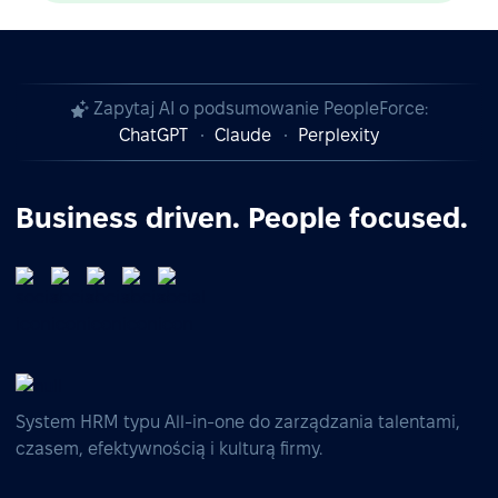
Zapytaj AI o podsumowanie PeopleForce:
ChatGPT
Claude
Perplexity
Business driven. People focused.
System HRM typu All-in-one do zarządzania talentami,
czasem, efektywnością i kulturą firmy.