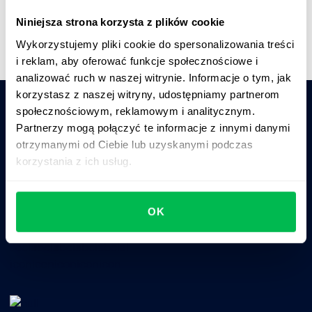
Krótki przegląd platformy
Niniejsza strona korzysta z plików cookie
Wykorzystujemy pliki cookie do spersonalizowania treści
i reklam, aby oferować funkcje społecznościowe i
analizować ruch w naszej witrynie. Informacje o tym, jak
korzystasz z naszej witryny, udostępniamy partnerom
społecznościowym, reklamowym i analitycznym.
Partnerzy mogą połączyć te informacje z innymi danymi
Zapytaj AI o podsumowanie PeopleForce:
otrzymanymi od Ciebie lub uzyskanymi podczas
ChatGPT
Claude
Perplexity
korzystania z ich usług.
Business driven. People focused.
OK