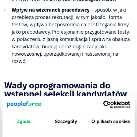
Wpływ na
wizerunek pracodawcy
– sposób, w jaki
przebiega proces rekrutacji, w tym jakość i forma
testów, wpływa bezpośrednio na postrzeganie firmy
jako pracodawcy. Profesjonalnie przygotowane testy,
w połączeniu z jasną komunikacją i sprawną obsługą
kandydatów, budują obraz organizacji jako
nowoczesnej, uporządkowanej i nastawionej na
rozwój.
Wady oprogramowania do
wstępnej selekcji kandydatów
Mimo wielu zalet, oprogramowanie do testów
rekrutacyjnych nie jest rozwiązaniem pozbawionym
ograniczeń. Warto mieć świadomość potencjalnych
Zgoda
Szczegóły
O plikach cookies
wyzwań, które mogą pojawić się przy jego wdrożeniu i
stosowaniu: