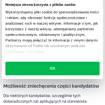
Niniejsza strona korzysta z plików cookie
Wykorzystujemy pliki cookie do spersonalizowania treści
Ryzyko odrzucenia wartościowych
i reklam, aby oferować funkcje społecznościowe i
kandydatów na podstawie samego testu
analizować ruch w naszej witrynie. Informacje o tym, jak
korzystasz z naszej witryny, udostępniamy partnerom
Nawet dobrze zaprojektowane testy nie zawsze są w
społecznościowym, reklamowym i analitycznym.
stanie uchwycić pełen potencjał kandydata – zwłaszcza
Partnerzy mogą połączyć te informacje z innymi danymi
jeśli ma on niestandardowe doświadczenie, silne
otrzymanymi od Ciebie lub uzyskanymi podczas
kompetencje miękkie lub wysoką motywację do rozwoju.
korzystania z ich usług.
Kandydaci, którzy gorzej wypadają w warunkach
testowych, mogą w praktyce doskonale odnaleźć się w
roli. Ich pominięcie może więc oznaczać stratę cennych
OK
talentów.
Możliwość zniechęcenia części kandydatów
Dla niektórych kandydatów, szczególnie tych
doświadczonych lub aplikujących na stanowiska