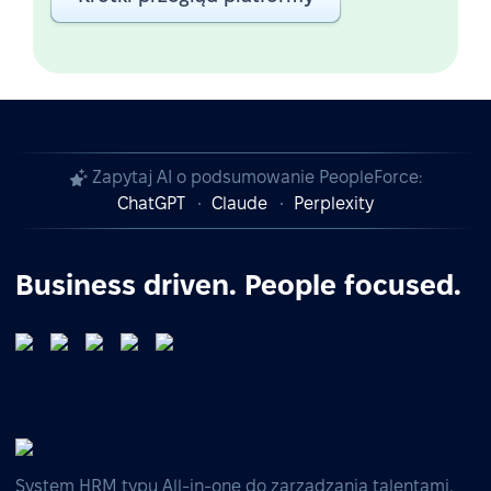
Zapytaj AI o podsumowanie PeopleForce:
ChatGPT
Claude
Perplexity
Business driven. People focused.
System HRM typu All-in-one do zarządzania talentami,