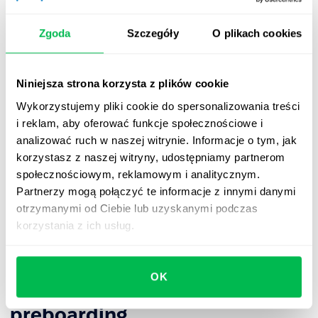
Quizy i gry o firmie
– stwórz interaktywne treści, takie
jak quizy o firmie, które pomogą nowemu
Zgoda
Szczegóły
O plikach cookies
pracownikowi lepiej zrozumieć kulturę organizacyjną.
Wirtualna kawa, czyli sesja Q&A
– zaproponuj
Niniejsza strona korzysta z plików cookie
nowemu pracownikowi nieformalne, wirtualne
spotkanie, podczas którego może zadać wszelkie
Wykorzystujemy pliki cookie do spersonalizowania treści
pytania dotyczące przyszłych obowiązków, firmy czy
i reklam, aby oferować funkcje społecznościowe i
procedur.
analizować ruch w naszej witrynie. Informacje o tym, jak
korzystasz z naszej witryny, udostępniamy partnerom
społecznościowym, reklamowym i analitycznym.
📌
Ważne!
Przygotuj materiały, które będą spójne pod
Partnerzy mogą połączyć te informacje z innymi danymi
kątem wizualnym i będą promować markę pracodawcy.
otrzymanymi od Ciebie lub uzyskanymi podczas
Koniecznie upewnij się, że nie ma wśród nich
korzystania z ich usług.
nieaktualnych treści, np. starych regulaminów, informacji
o byłych pracownikach itp.
OK
Korzyści, jakie zapewnia
preboarding