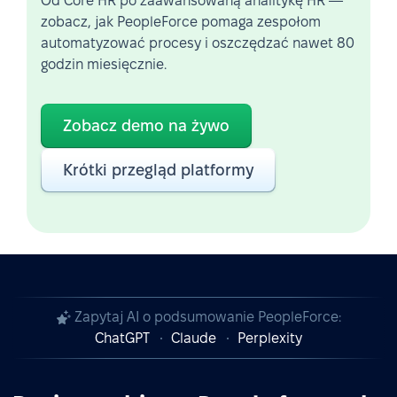
Od Core HR po zaawansowaną analitykę HR —
zobacz, jak PeopleForce pomaga zespołom
automatyzować procesy i oszczędzać nawet 80
godzin miesięcznie.
Zobacz demo na żywo
Krótki przegląd platformy
Zapytaj AI o podsumowanie PeopleForce:
ChatGPT
Claude
Perplexity