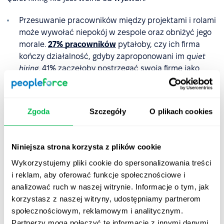
Przesuwanie pracowników między projektami i rolami
może wywołać niepokój w zespole oraz obniżyć jego
morale.
27% pracowników
pytałoby, czy ich firma
kończy działalność, gdyby zaproponowani im
quiet
hiring
. 41% zaczęłoby postrzegać swoją firmę jako
zdezorganizowaną, z niejasną wizją.
Pracownicy mogą czuć się przeciążeni, jeśli są
zmuszeni do przejmowania nowych obowiązków bez
Zgoda
Szczegóły
O plikach cookies
odpowiedniego wsparcia i wynagrodzenia. Muszą też
mieć zapewniony czas na objęcie nowych
obowiązków – absolutnie nie wolno ich rzucać na
Niniejsza strona korzysta z plików cookie
głęboką wodę! Nieważne jak długo pracują już w
Wykorzystujemy pliki cookie do spersonalizowania treści
firmie, nowa rola i obowiązki wymagają pewnego
i reklam, aby oferować funkcje społecznościowe i
onboardingu. Przeciążenie może obniżyć jakość ich
analizować ruch w naszej witrynie. Informacje o tym, jak
pracy, a to z kolei może wpłynąć na ogólną reputację
korzystasz z naszej witryny, udostępniamy partnerom
firmy i satysfakcję klientów.
społecznościowym, reklamowym i analitycznym.
Partnerzy mogą połączyć te informacje z innymi danymi