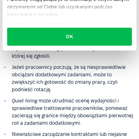
Freelancerzy i kontraktorzy nie mają wystarczającej
otrzymanymi od Ciebie lub uzyskanymi podczas
wiedzy o firmie, co może wpłynąć na jakość pracy.
korzystania z ich usług.
Przyjmowanie przez pracowników zadań, które nie są
częścią ich pierwotnych umów, może prowadzić do
rozmycia ich profesjonalnej roli i identyfikacji
OK
zawodowej.
15% pracowników
nie chce nawet
słyszeć o
quiet hiring
, ponieważ nie jest to rola, do
której się zgłosili.
Jeżeli pracownicy poczują, że są niesprawiedliwie
obciążani dodatkowymi zadaniami, może to
zwiększyć ich gotowość do zmiany pracy, czyli
podnieść rotację.
Quiet hiring
może utrudniać ocenę wydajności i
sprawiedliwe traktowanie pracowników, ponieważ
zacierają się granice między obowiązkami pierwotnej
roli a zadaniami dodatkowymi.
Niewłaściwe zarządzanie kontraktami lub niejasne