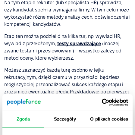
Na tym etapie rekruter (lub specjalista HR) sprawdza,
czy kandydat spełnia wymagania firmy. W tym celu może
wykorzystać różne metody analizy cech, doświadczenia i
kompetencji kandydatów.
Etap ten można podzielić na kilka tur, np. wywiad HR,
wywiad z przełożonym,
testy sprawdzające
(inaczej
zwane testami przesiewowymi) – wszystko zależy od
metod oceny, które wybierzesz.
Możesz zaznaczyć każdą turę osobno w lejku
rekrutacyjnym, dzięki czemu w przyszłości będziesz
mógł szybciej przeanalizować sukces każdego etapu i
zrozumieć ewentualne błędy. Przykładowo: po pierwszej
turze rozmów kwalifikacyjnych wybrano ośmiu
kandydatów, a po rozmowie z menedżerem wszyscy
odpadli. Możliwa przyczyna? Różne rozumienie tego, kim
Zgoda
Szczegóły
O plikach cookies
ma być pracownik – inaczej widzi go dział HR, inaczej
przyszli przełożeni lub zarząd firmy. Aby naprawić taki