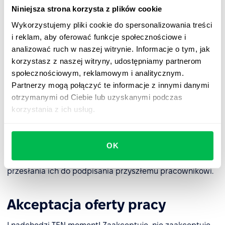
błąd, dział HR oraz przełożeni powinni wspólnie
Niniejsza strona korzysta z plików cookie
sporządzić profil idealnego kandydata.
Wykorzystujemy pliki cookie do spersonalizowania treści
i reklam, aby oferować funkcje społecznościowe i
Złożenie oferty kandydatowi
analizować ruch w naszej witrynie. Informacje o tym, jak
korzystasz z naszej witryny, udostępniamy partnerom
Po wnikliwej ocenie kandydatów, firma składa wybranej
społecznościowym, reklamowym i analitycznym.
osobie ofertę pracy. Powinna ona zawierać wszystkie
Partnerzy mogą połączyć te informacje z innymi danymi
szczegóły zatrudnienia (wynagrodzenie, długość okresu
otrzymanymi od Ciebie lub uzyskanymi podczas
próbnego, ubezpieczenie, formalności, warunki pracy,
korzystania z ich usług.
itp.). Dobrze widziany jest również draft umowy, aby
kandydat mógł się z nią zapoznać zawczasu.
OK
W oprogramowaniu PeopleForce jest możliwość zebrania
wszystkich wyżej wymienionych warunków oferty i
przesłania ich do podpisania przyszłemu pracownikowi.
Akceptacja oferty pracy