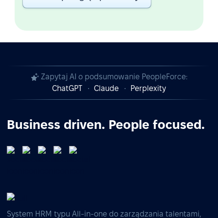
Zapytaj AI o podsumowanie PeopleForce:
ChatGPT
Claude
Perplexity
Business driven. People focused.
System HRM typu All-in-one do zarządzania talentami,