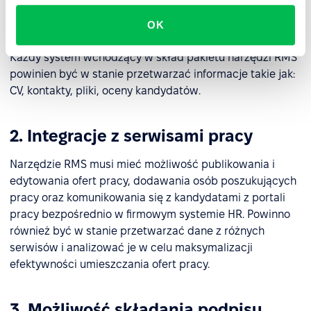
Firmy często korzystają z narzędzia
ATS
zamiast RMS, ale
aby maksymalnie wykorzystać potencjał tego
OK
pierwszego, należałoby połączyć oba systemy ze sobą.
Każdy system wchodzący w skład pakietu narzędzi RMS
powinien być w stanie przetwarzać informacje takie jak:
CV, kontakty, pliki, oceny kandydatów.
2. Integracje z serwisami pracy
Narzędzie RMS musi mieć możliwość publikowania i
edytowania ofert pracy, dodawania osób poszukujących
pracy oraz komunikowania się z kandydatami z portali
pracy bezpośrednio w firmowym systemie HR. Powinno
również być w stanie przetwarzać dane z różnych
serwisów i analizować je w celu maksymalizacji
efektywności umieszczania ofert pracy.
3. Możliwość składania podpisu