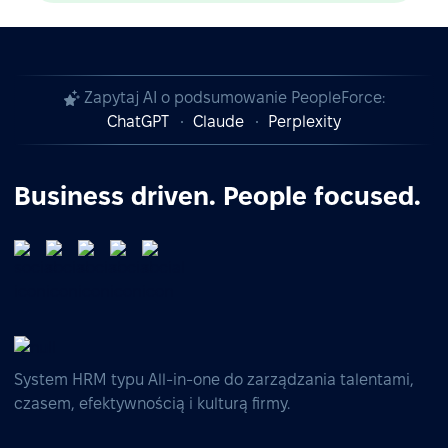
Zapytaj AI o podsumowanie PeopleForce:
ChatGPT
Claude
Perplexity
Business driven. People focused.
System HRM typu All-in-one do zarządzania talentami,
czasem, efektywnością i kulturą firmy.