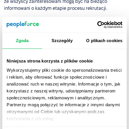
że wszyscy zainteresowani mogą być na bieżąco
informowani o każdym etapie procesu rekrutacji.
4. Skuteczniejsze pozyskiwanie
kandydatów
Zgoda
Szczegóły
O plikach cookies
Narzędzie RMS pozwala na jednoczesne udostępnianie
różnych ofert pracy na wielu stronach internetowych,
zamiast ręcznego dodawania każdej z nich. Pozwala to
Niniejsza strona korzysta z plików cookie
zaoszczędzić znaczną ilość czasu i znacznie poszerzyć
Wykorzystujemy pliki cookie do spersonalizowania treści
pulę kandydatów.
i reklam, aby oferować funkcje społecznościowe i
analizować ruch w naszej witrynie. Informacje o tym, jak
korzystasz z naszej witryny, udostępniamy partnerom
Co powinien zawierać system
społecznościowym, reklamowym i analitycznym.
RMS?
Partnerzy mogą połączyć te informacje z innymi danymi
otrzymanymi od Ciebie lub uzyskanymi podczas
korzystania z ich usług.
1. ATS