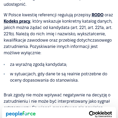
udostępnić.
W Polsce kwestię referencji regulują przepisy
RODO
oraz
Kodeks pracy
, który wskazuje konkretny katalog danych,
jakich można żądać od kandydata (art. 221, art. 221a, art.
221b). Należą do nich: imię i nazwisko, wykształcenie,
kwalifikacje zawodowe oraz przebieg dotychczasowego
zatrudnienia. Pozyskiwanie innych informacji jest
możliwe wyłącznie:
za wyraźną zgodą kandydata;
w sytuacjach, gdy dane te są realnie potrzebne do
oceny dopasowania do stanowiska.
Brak zgody nie może wpływać negatywnie na decyzję o
zatrudnieniu i nie może być interpretowany jako sygnał
ostrzegawczy. Co więcej, pracodawca nie powinien
samodzielnie kontaktować się z byłymi przełożonymi bez