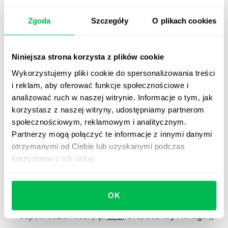
uprzedniej zgody – nawet jeśli kandydat dołączył
pisemne referencje z danymi kontaktowymi.
Zgoda
Szczegóły
O plikach cookies
W przypadku uzasadnionych podejrzeń dotyczących
autentyczności przedstawionych informacji możliwe jest
Niniejsza strona korzysta z plików cookie
podjęcie działań zgodnych z prawem – np. zgłoszenie
Wykorzystujemy pliki cookie do spersonalizowania treści
podejrzenia fałszerstwa dokumentów do właściwego
i reklam, aby oferować funkcje społecznościowe i
organu.
analizować ruch w naszej witrynie. Informacje o tym, jak
korzystasz z naszej witryny, udostępniamy partnerom
Czy warto skorzystać z usług
społecznościowym, reklamowym i analitycznym.
firm sprawdzających referencje
Partnerzy mogą połączyć te informacje z innymi danymi
kandydatów?
otrzymanymi od Ciebie lub uzyskanymi podczas
korzystania z ich usług.
Outsourcing
sprawdzania referencji może być
uzasadniony, kiedy:
OK
rekrutujemy na stanowiska o wysokim poziomie
odpowiedzialności (np.
CFO
, CTO, Country Manager);