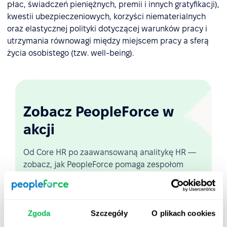
płac, świadczeń pieniężnych, premii i innych gratyfikacji),
kwestii ubezpieczeniowych, korzyści niematerialnych
oraz elastycznej polityki dotyczącej warunków pracy i
utrzymania równowagi między miejscem pracy a sferą
życia osobistego (tzw. well-being).
Zobacz PeopleForce w
akcji
Od Core HR po zaawansowaną analitykę HR —
zobacz, jak PeopleForce pomaga zespołom
automatyzować procesy i oszczędzać nawet 80
godzin miesięcznie.
Zgoda
Szczegóły
O plikach cookies
Zobacz demo na żywo