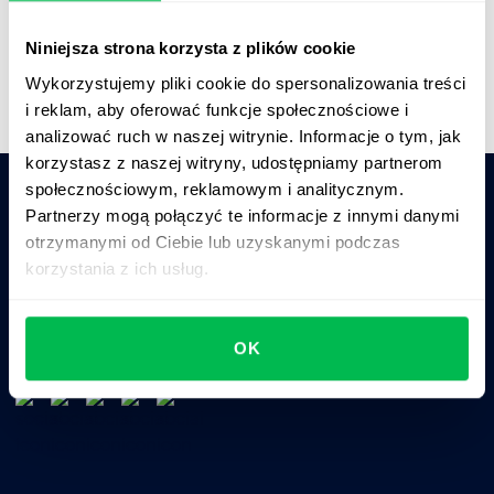
Krótki przegląd platformy
Niniejsza strona korzysta z plików cookie
Wykorzystujemy pliki cookie do spersonalizowania treści
i reklam, aby oferować funkcje społecznościowe i
analizować ruch w naszej witrynie. Informacje o tym, jak
korzystasz z naszej witryny, udostępniamy partnerom
społecznościowym, reklamowym i analitycznym.
Partnerzy mogą połączyć te informacje z innymi danymi
Zapytaj AI o podsumowanie PeopleForce:
otrzymanymi od Ciebie lub uzyskanymi podczas
ChatGPT
Claude
Perplexity
korzystania z ich usług.
Business driven. People focused.
OK