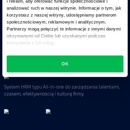
i reklam, aby oferować funkcje społecznościowe i
Zapytaj AI o podsumowanie PeopleForce:
analizować ruch w naszej witrynie. Informacje o tym, jak
ChatGPT
Claude
Perplexity
korzystasz z naszej witryny, udostępniamy partnerom
społecznościowym, reklamowym i analitycznym.
Partnerzy mogą połączyć te informacje z innymi danymi
Business driven. People focused.
otrzymanymi od Ciebie lub uzyskanymi podczas
korzystania z ich usług.
OK
System HRM typu All-in-one do zarządzania talentami,
czasem, efektywnością i kulturą firmy.