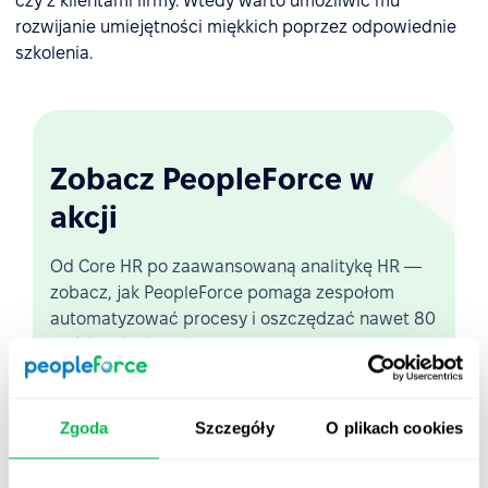
czy z klientami firmy. Wtedy warto umożliwić mu
rozwijanie umiejętności miękkich poprzez odpowiednie
szkolenia.
Zobacz PeopleForce w
akcji
Od Core HR po zaawansowaną analitykę HR —
zobacz, jak PeopleForce pomaga zespołom
automatyzować procesy i oszczędzać nawet 80
godzin miesięcznie.
Zobacz demo na żywo
Zgoda
Szczegóły
O plikach cookies
Krótki przegląd platformy