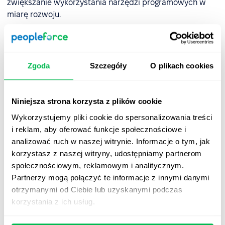
zwiększanie wykorzystania narzędzi programowych w
miarę rozwoju.
Kolejna ważna zaleta SaaS-ów to
dostępność
. Tak długo,
jak masz połączenie z Internetem, możesz uzyskać
dostęp do aplikacji SaaS z dowolnego miejsca, na
Zgoda
Szczegóły
O plikach cookies
dowolnym urządzeniu. Ułatwia to pracownikom zdalnym
współpracę i dostęp do ważnych informacji. Może to
również ułatwić utrzymanie produktywności
Niniejsza strona korzysta z plików cookie
pracowników w trakcie ich przemieszczania się,
Wykorzystujemy pliki cookie do spersonalizowania treści
niezależnie od tego, czy pracują w domu, w drodze, czy
i reklam, aby oferować funkcje społecznościowe i
w siedzibie klienta.
analizować ruch w naszej witrynie. Informacje o tym, jak
PeopleForce to platforma oparta na chmurze, do której
korzystasz z naszej witryny, udostępniamy partnerom
dostęp można uzyskać przez Internet, bez konieczności
społecznościowym, reklamowym i analitycznym.
instalowania lub utrzymywania oprogramowania w
Partnerzy mogą połączyć te informacje z innymi danymi
siedzibie firmy. Jeśli chcesz dowiedzieć się więcej o tym,
otrzymanymi od Ciebie lub uzyskanymi podczas
jak PeopleForce może zautomatyzować Twoje procesy
korzystania z ich usług.
HR, już dziś
zamów swoją wersję demo
.