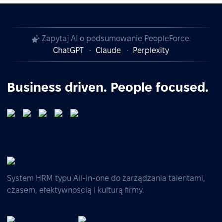
Zapytaj AI o podsumowanie PeopleForce:
ChatGPT
Claude
Perplexity
Business driven. People focused.
System HRM typu All-in-one do zarządzania talentami,
czasem, efektywnością i kulturą firmy.