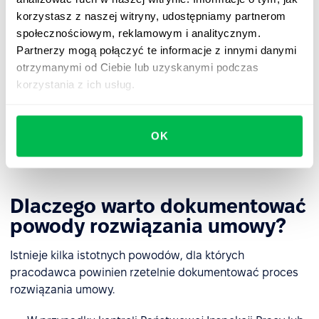
zakończenia stosunku pracy
]. W okresie wypowiedzenia
korzystasz z naszej witryny, udostępniamy partnerom
zobowiązany jest Pan do wykonywania dotychczasowych
społecznościowym, reklamowym i analitycznym.
obowiązków, chyba że strony ustalą inaczej.
Partnerzy mogą połączyć te informacje z innymi danymi
otrzymanymi od Ciebie lub uzyskanymi podczas
Zgodnie z przepisami prawa przysługuje Panu prawo do
odwołania się od niniejszego wypowiedzenia do Sądu Pracy
korzystania z ich usług.
w terminie 21 dni od dnia jego otrzymania.
___________________________
___________________________
OK
Data i podpis
Data i podpis pracodawcy lub
pracownika
osoby upoważnionej
Dlaczego warto dokumentować
powody rozwiązania umowy?
Istnieje kilka istotnych powodów, dla których
pracodawca powinien rzetelnie dokumentować proces
rozwiązania umowy.