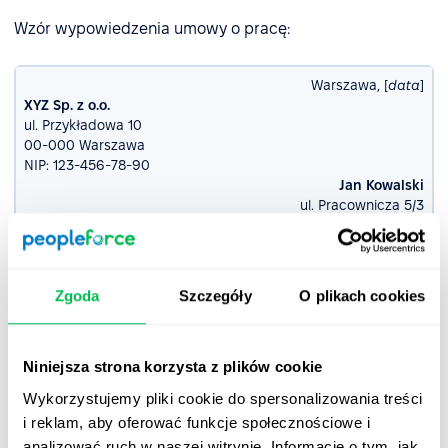
Wzór wypowiedzenia umowy o pracę:
Warszawa, [
data
]
XYZ Sp. z o.o.
ul. Przykładowa 10
00-000 Warszawa
NIP: 123-456-78-90
Jan Kowalski
ul. Pracownicza 5/3
00-000 Warszawa
Oświadczenie o wypowiedzeniu umowy o pracę
Zgoda
Szczegóły
O plikach cookies
Szanowny Panie,
Niniejszym, zgodnie z art. 30 § 1 pkt 2 Kodeksu pracy,
wypowiadam Panu umowę o pracę zawartą w dniu [
data
zawarcia umowy
] pomiędzy XYZ Sp. z o.o. a Panem Janem
Niniejsza strona korzysta z plików cookie
Kowalskim.
Wykorzystujemy pliki cookie do spersonalizowania treści
i reklam, aby oferować funkcje społecznościowe i
Okres wypowiedzenia wynosi [
długość okresu wypowiedzenia
zgodnie z Kodeksem pracy
] i upłynie w dniu [
data
analizować ruch w naszej witrynie. Informacje o tym, jak