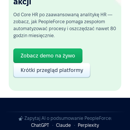
akcji
Od Core HR po zaawansowaną analitykę HR —
zobacz, jak PeopleForce pomaga zespołom
automatyzować procesy i oszczędzać nawet 80
godzin miesięcznie.
Zobacz demo na żywo
Krótki przegląd platformy
Zapytaj AI o podsumowanie PeopleForce:
ChatGPT
Claude
Perplexity