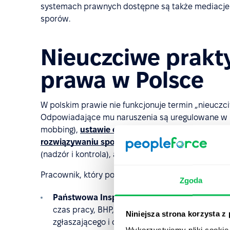
systemach prawnych dostępne są także mediacje i 
sporów.
Nieuczciwe prakty
prawa w Polsce
W polskim prawie nie funkcjonuje termin „nieuczc
Odpowiadające mu naruszenia są uregulowane w k
mobbing),
ustawie o związkach zawodowych
(och
rozwiązywaniu sporów zbiorowych
(procedura sp
(nadzór i kontrola), a także w
ustawie o ochronie 
Pracownik, który podejrzewa naruszenie swoich pr
Zgoda
Państwowa Inspekcja Pracy (PIP)
– można zło
czas pracy, BHP, legalność zatrudnienia). Ska
Niniejsza strona korzysta z
zgłaszającego i opisu sprawy. Dane pracownik
Wykorzystujemy pliki cookie 