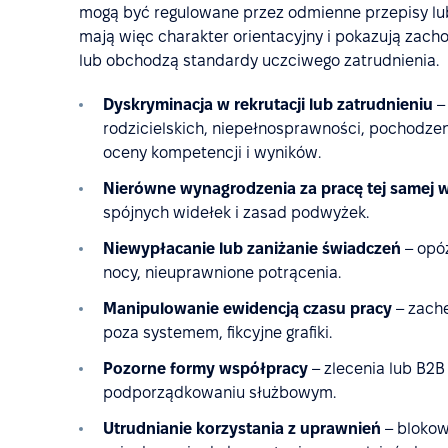
mogą być regulowane przez odmienne przepisy lu
mają więc charakter orientacyjny i pokazują zac
lub obchodzą standardy uczciwego zatrudnienia.
Dyskryminacja w rekrutacji lub zatrudnieniu
–
rodzicielskich, niepełnosprawności, pochodzen
oceny kompetencji i wyników.
Nierówne wynagrodzenia za pracę tej samej w
spójnych widełek i zasad podwyżek.
Niewypłacanie lub zaniżanie świadczeń
– opóź
nocy, nieuprawnione potrącenia.
Manipulowanie ewidencją czasu pracy
– zachę
poza systemem, fikcyjne grafiki.
Pozorne formy współpracy
– zlecenia lub B2B
podporządkowaniu służbowym.
Utrudnianie korzystania z uprawnień
– blokow