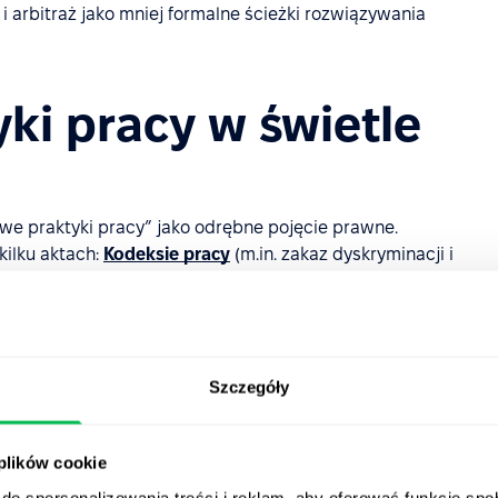
arbitraż jako mniej formalne ścieżki rozwiązywania
ki pracy w świetle
iwe praktyki pracy” jako odrębne pojęcie prawne.
ilku aktach:
Kodeksie pracy
(m.in. zakaz dyskryminacji i
rona działaczy i wolność zrzeszania się),
ustawie o
orów i strajku),
ustawie o Państwowej Inspekcji Pracy
sygnalistów
(ochrona zgłaszających naruszenia prawa).
aw, ma kilka ścieżek działania:
Szczegóły
żyć skargę o naruszenie prawa pracy (np. wynagrodzenia,
rgi nie mogą być anonimowe; PIP wymaga podania danych
 plików cookie
a nie są przekazywane pracodawcy bez zgody, a
do spersonalizowania treści i reklam, aby oferować funkcje sp