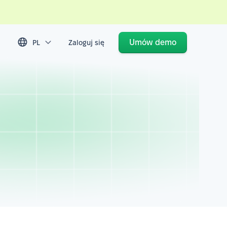
Umów demo
PL
Zaloguj się