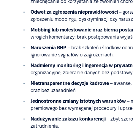
zniechęcanie do korzystania ze zwolnień chor
Odwet za zgłoszenia nieprawidłowości
– gors
zgłoszeniu mobbingu, dyskryminacji czy narus
Mobbing lub molestowanie oraz bierna post
wrogich komentarzy; brak postępowania wyjaś
Naruszenia BHP
– brak szkoleń i środków och
ignorowanie sygnałów o zagrożeniach.
Nadmierny monitoring i ingerencja w prywat
organizacyjne, zbieranie danych bez podstawy 
Nietransparentne decyzje kadrowe
– awanse, 
oraz bez uzasadnień.
Jednostronne zmiany istotnych warunków
– m
premiowego bez wymaganej procedury i uprzedn
Nadużywanie zakazu konkurencji
– zbyt szero
zatrudnienia.