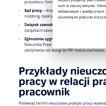
procedura i formularze są opisane na stronie PI
ruch w naszej witrynie. Inf
Sąd pracy
– droga sądowa w sprawach indywid
reklamowym i analitycznym. 
mobbing, dyskryminacja). Tu warto rozważyć w
uzyskanymi podczas korzysta
Związek zawodowy
– doradztwo, reprezentacj
związkach zawodowych (m.in. ograniczenia w 
Zgłoszenia sygnalistów
– w sprawach narusze
Rzecznika Praw Obywatelskich lub właściwego o
odróżnieniu od skargi do PIP, można zachować
Przykłady nieucz
pracy w relacji p
pracownik
Ponieważ termin
nieuczciwe praktyki pracy
wywodzi