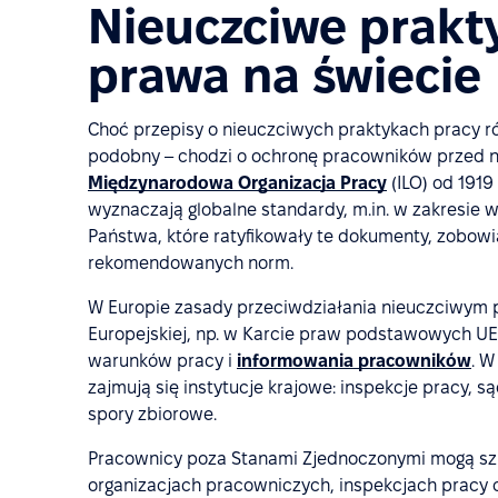
Nieuczciwe prakty
prawa na świecie
Choć przepisy o nieuczciwych praktykach pracy ró
podobny – chodzi o ochronę pracowników przed na
Międzynarodowa Organizacja Pracy
(ILO) od 1919
wyznaczają globalne standardy, m.in. w zakresie 
Państwa, które ratyfikowały te dokumenty, zobow
rekomendowanych norm.
W Europie zasady przeciwdziałania nieuczciwym p
Europejskiej, np. w Karcie praw podstawowych U
warunków pracy i
informowania pracowników
. W
zajmują się instytucje krajowe: inspekcje pracy, 
spory zbiorowe.
Pracownicy poza Stanami Zjednoczonymi mogą sz
organizacjach pracowniczych, inspekcjach pracy 