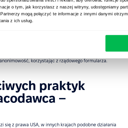
P.
ormacje o tym, jak korzystasz z naszej witryny, udostępniamy p
ualnych (np. odszkodowanie, przywrócenie do pracy,
Partnerzy mogą połączyć te informacje z innymi danymi otrzym
sparcie profesjonalnego pełnomocnika.
nia z ich usług.
a w sporach i ochrona działaczy wynikająca z ustawy o
rozwiązywaniu umów z osobami objętymi ochroną).
ń prawa można skorzystać z kanałów zewnętrznych do
rganu publicznego. Zgłoszenie da się złożyć online i w
 anonimowość, korzystając z rządowego formularza.
ciwych praktyk
racodawca –
 się z prawa USA, w innych krajach podobne działania