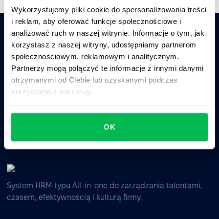
Wykorzystujemy pliki cookie do spersonalizowania treści
i reklam, aby oferować funkcje społecznościowe i
analizować ruch w naszej witrynie. Informacje o tym, jak
korzystasz z naszej witryny, udostępniamy partnerom
Zapytaj AI o podsumowanie PeopleForce:
społecznościowym, reklamowym i analitycznym.
ChatGPT
Claude
Perplexity
Partnerzy mogą połączyć te informacje z innymi danymi
otrzymanymi od Ciebie lub uzyskanymi podczas
korzystania z ich usług.
Business driven. People focused.
OK
System HRM typu All-in-one do zarządzania talentami,
czasem, efektywnością i kulturą firmy.