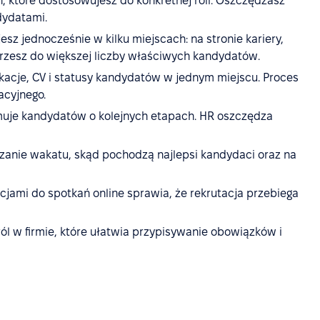
, które dostosowujesz do konkretnej roli. Oszczędzasz
dydatami.
esz jednocześnie w kilku miejscach: na stronie kariery,
trzesz do większej liczby właściwych kandydatów.
ikacje, CV i statusy kandydatów w jednym miejscu. Proces
acyjnego.
uje kandydatów o kolejnych etapach. HR oszczędza
dzanie wakatu, skąd pochodzą najlepsi kandydaci oraz na
cjami do spotkań online sprawia, że rekrutacja przebiega
ról w firmie, które ułatwia przypisywanie obowiązków i