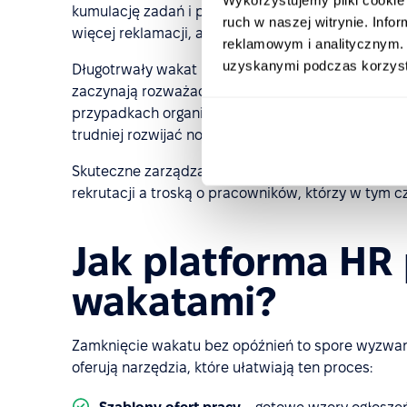
kumulację zadań i pogorszyć jakość pracy. W obsza
ruch w naszej witrynie. Inf
więcej reklamacji, a w sprzedaży – mniejszą liczbę 
reklamowym i analitycznym. 
uzyskanymi podczas korzysta
Długotrwały wakat może też uruchomić
efekt do
zaczynają rozważać odejście z firmy, co prowadzi
przypadkach organizacja naraża się na
utratę prz
trudniej rozwijać nowe projekty, wdrażać innowac
Skuteczne zarządzanie wakatami wymaga więc r
rekrutacji a troską o pracowników, którzy w tym 
Jak platforma HR
wakatami?
Zamknięcie wakatu bez opóźnień to spore wyzwani
oferują narzędzia, które ułatwiają ten proces: