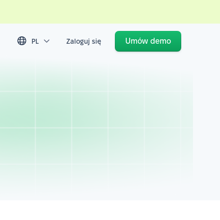
Umów demo
PL
Zaloguj się