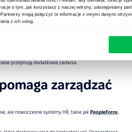
rze obsługi klienta oznacza to dłuższe kolejki oraz
ormacje o tym, jak korzystasz z naszej witryny, udostępniamy p
transakcji i niższe wyniki finansowe.
Partnerzy mogą połączyć te informacje z innymi danymi otrzym
nia z ich usług.
mina
. Obciążeni dodatkowymi zadaniami pracownicy
 do kolejnych wakatów i pogłębia problem. W skrajnych
ewagi konkurencyjnej
, ponieważ tam, gdzie brakuje ludzi,
je czy utrzymywać wysoką jakość obsługi.
ównowagi między szybkim zamknięciem procesu
czasie przejmują dodatkowe zadania.
 pomaga zarządzać
e, ale nowoczesne systemy HR, takie jak
PeopleForce
,