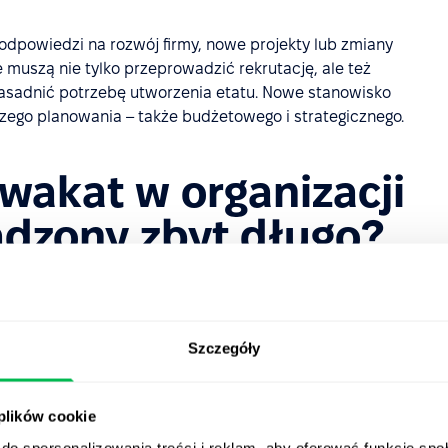
dpowiedzi na rozwój firmy, nowe projekty lub zmiany
muszą nie tylko przeprowadzić rekrutację, ale też
zasadnić potrzebę utworzenia etatu. Nowe stanowisko
zego planowania – także budżetowego i strategicznego.
 wakat w organizacji
adzony zbyt długo?
zez kilka tygodni. Jeśli jednak proces rekrutacyjny się
zaczynają być odczuwalne w całej organizacji.
Szczegóły
bowiązki osoby, która odeszła, rozkładają się na
ł radzi sobie z dodatkowymi zadaniami, ale z biegiem
ia i motywacji.
 plików cookie
. Brak jednej osoby może spowolnić procesy, powodować
do spersonalizowania treści i reklam, aby oferować funkcje sp