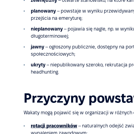
zewnętrzny
– otwarte stanowisko, na które ka
planowany
– powstaje w wyniku przewidywany
przejścia na emeryturę;
nieplanowany
– pojawia się nagle, np. w wyni
długoterminowej;
jawny
– ogłoszony publicznie, dostępny na por
społecznościowych;
ukryty
– niepublikowany szeroko, rekrutacja pr
headhunting.
Przyczyny powst
Wakaty mogą pojawić się w organizacji w różnych o
rotacji pracowników
– naturalnych odejść zwi
wypaleniem zawodowym;