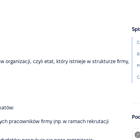
Spi
C
R
organizacji, czyli etat, który istnieje w strukturze firmy,
P
C
katów:
Pod
ch pracowników firmy (np. w ramach rekrutacji