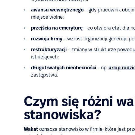
awansu wewnętrznego
– gdy pracownik obejm
miejsce wolne;
przejścia na emeryturę
– co otwiera etat dla n
rozwoju firmy
– wzrost organizacji generuje p
restrukturyzacji
– zmiany w strukturze powoduj
istniejących;
długotrwałych nieobecności
– np.
urlop rodzic
zastępstwa.
Czym się różni w
stanowiska?
Wakat
oznacza stanowisko w firmie, które jest pr