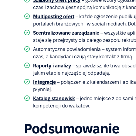
Szablony ofert pracy
– gotowe wzory ogłoszeń
czas i zachowujesz spójną komunikację z kan
Multiposting ofert
– każde ogłoszenie publikuj
portalach branżowych i w social mediach. Do
Scentralizowane zarządzanie
– wszystkie apl
staje się przejrzysty dla całego zespołu rekrut
Automatyczne powiadomienia – system inform
czas, a kandydaci czują stały kontakt z firmą.
Raporty i analizy
– sprawdzisz, ile trwa obsa
jakim etapie najczęściej odpadają.
Integracje
– połączenie z kalendarzem i aplika
płynniej.
Katalog stanowisk
– jedno miejsce z opisami 
kompetencji do wakatów.
Podsumowanie