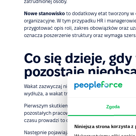
zatrudnionej osoby.
Nowe stanowisko
to dodatkowy etat tworzony w o
organizacyjne. W tym przypadku HR i managerowie 
przygotować opis roli, zakres obowiązków oraz u
oznacza poszerzenie struktury oraz wymaga szers
Co się dzieje, gdy
pozostaje nieobs
Wakat zazwyczaj nie stanowi większego problemu pr
wydłuża, a wakat trwa miesiącami, konsekwencje 
Pierwszym skutkiem jest
przeciążenie zespołu
. O
Zgoda
pozostałych pracowników. Przez krótki czas zespó
czasu prowadzi to do spadku energii, zaangażowan
Niniejsza strona korzysta z
Następnie pojawiają się
opóźnienia w projektach
Wykorzystujemy pliki cookie 