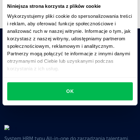
Niniejsza strona korzysta z plików cookie
Wykorzystujemy pliki cookie do spersonalizowania treści
i reklam, aby oferować funkcje społecznościowe i
analizować ruch w naszej witrynie. Informacje o tym, jak
korzystasz z naszej witryny, udostępniamy partnerom
społecznościowym, reklamowym i analitycznym.
Zapytaj AI o podsumowanie PeopleForce:
Partnerzy mogą połączyć te informacje z innymi danymi
ChatGPT
Claude
Perplexity
otrzymanymi od Ciebie lub uzyskanymi podczas
korzystania z ich usług.
Business driven. People focused.
OK
System HRM typu All-in-one do zarządzania talentami,