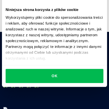
Krótki przegląd platformy
Niniejsza strona korzysta z plików cookie
Wykorzystujemy pliki cookie do spersonalizowania treści
i reklam, aby oferować funkcje społecznościowe i
analizować ruch w naszej witrynie. Informacje o tym, jak
korzystasz z naszej witryny, udostępniamy partnerom
społecznościowym, reklamowym i analitycznym.
Partnerzy mogą połączyć te informacje z innymi danymi
Zapytaj AI o podsumowanie PeopleForce:
otrzymanymi od Ciebie lub uzyskanymi podczas
ChatGPT
Claude
Perplexity
korzystania z ich usług.
Business driven. People focused.
OK