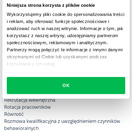
Procesy HR
Niniejsza strona korzysta z plików cookie
Program poleceń pracowniczych
Wykorzystujemy pliki cookie do spersonalizowania treści
Programy wellness
i reklam, aby oferować funkcje społecznościowe i
Propozycja wartości pracownika
analizować ruch w naszej witrynie. Informacje o tym, jak
Przerost zatrudnienia
korzystasz z naszej witryny, udostępniamy partnerom
Przychód na pracownika
społecznościowym, reklamowym i analitycznym.
Przywództwo partycypacyjne
Partnerzy mogą połączyć te informacje z innymi danymi
Przywództwo sytuacyjne
otrzymanymi od Ciebie lub uzyskanymi podczas
korzystania z ich usług.
R
Recruitment management system
OK
Redukcja etatu
Rekrutacja
Rekrutacja wewnętrzna
Rotacja pracowników
Równość
Rozmowa kwalifikacyjna z uwzględnieniem czynników
behawioralnych