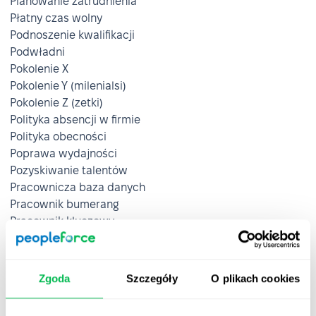
Planowanie zatrudnienia
Płatny czas wolny
Podnoszenie kwalifikacji
Podwładni
Pokolenie X
Pokolenie Y (milenialsi)
Pokolenie Z (zetki)
Polityka absencji w firmie
Polityka obecności
Poprawa wydajności
Pozyskiwanie talentów
Pracownicza baza danych
Pracownik bumerang
Pracownik kluczowy
Pracownik tymczasowy
Prawo pracy
Preboarding
Zgoda
Szczegóły
O plikach cookies
Procedury dyscyplinarne
Proces zatrudniania