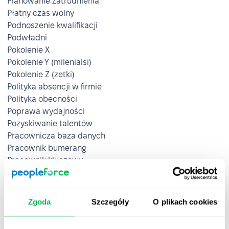
Planowanie zatrudnienia
Płatny czas wolny
Podnoszenie kwalifikacji
Podwładni
Pokolenie X
Pokolenie Y (milenialsi)
Pokolenie Z (zetki)
Polityka absencji w firmie
Polityka obecności
Poprawa wydajności
Pozyskiwanie talentów
Pracownicza baza danych
Pracownik bumerang
Pracownik kluczowy
Pracownik tymczasowy
Prawo pracy
Preboarding
Zgoda
Szczegóły
O plikach cookies
Procedury dyscyplinarne
Proces zatrudniania