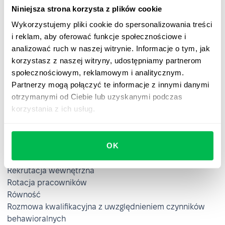
Procesy HR
Niniejsza strona korzysta z plików cookie
Program poleceń pracowniczych
Wykorzystujemy pliki cookie do spersonalizowania treści
Programy wellness
i reklam, aby oferować funkcje społecznościowe i
Propozycja wartości pracownika
analizować ruch w naszej witrynie. Informacje o tym, jak
Przerost zatrudnienia
korzystasz z naszej witryny, udostępniamy partnerom
Przychód na pracownika
społecznościowym, reklamowym i analitycznym.
Przywództwo partycypacyjne
Partnerzy mogą połączyć te informacje z innymi danymi
Przywództwo sytuacyjne
otrzymanymi od Ciebie lub uzyskanymi podczas
korzystania z ich usług.
R
Recruitment management system
OK
Redukcja etatu
Rekrutacja
Rekrutacja wewnętrzna
Rotacja pracowników
Równość
Rozmowa kwalifikacyjna z uwzględnieniem czynników
behawioralnych