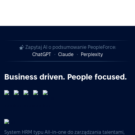
Zapytaj AI o podsumowanie PeopleForce:
ChatGPT
Claude
Perplexity
Business driven. People focused.
System HRM typu All-in-one do zarządzania talentami,