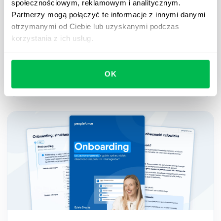
społecznościowym, reklamowym i analitycznym.
10 trudnych pytań o wynagrodzenia – i
Partnerzy mogą połączyć te informacje z innymi danymi
jak odpowiedzieć na nie jako manager
otrzymanymi od Ciebie lub uzyskanymi podczas
korzystania z ich usług.
Przewodnik dla managerów i HR z gotowymi
odpowiedziami na najtrudniejsze pytania o
wynagrodzenia – oraz z psychologią, która stoi za
OK
skutecznym podejściem.