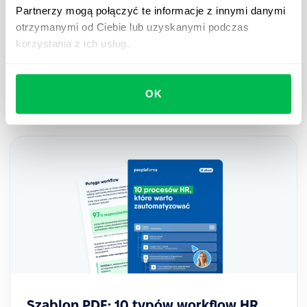
Partnerzy mogą połączyć te informacje z innymi danymi
Jak platforma HR wspiera firmy w
otrzymanymi od Ciebie lub uzyskanymi podczas
realizacji strategicznych celów
korzystania z ich usług.
Dowiedz się więcej o roli operacji pracowniczych
w koordynowaniu działań zespołu na rzecz
osiągnięcia celów biznesowych.
OK
Szablon PDF: 10 typów workflow HR,