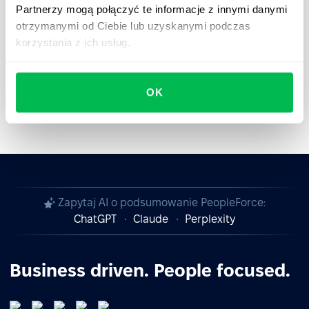
Partnerzy mogą połączyć te informacje z innymi danymi
które warto wdrożyć w firmie.
otrzymanymi od Ciebie lub uzyskanymi podczas
Odkryj dlaczego priorytetem jest automatyzacja
korzystania z ich usług.
przepływów pracy, aby zwiększyć ogólną
wydajność firmy w erze cyfrowej – pobierz nasz
plik PDF, aby uzyskać więcej wglądu.
OK
Zapytaj AI o podsumowanie PeopleForce:
ChatGPT
Claude
Perplexity
Business driven. People focused.