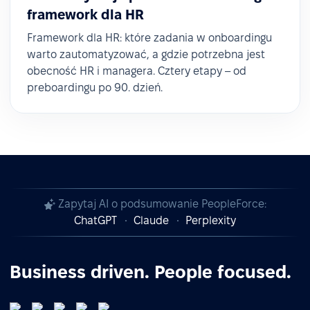
framework dla HR
Framework dla HR: które zadania w onboardingu
warto zautomatyzować, a gdzie potrzebna jest
obecność HR i managera. Cztery etapy – od
preboardingu po 90. dzień.
Zapytaj AI o podsumowanie PeopleForce:
ChatGPT
Claude
Perplexity
Business driven. People focused.