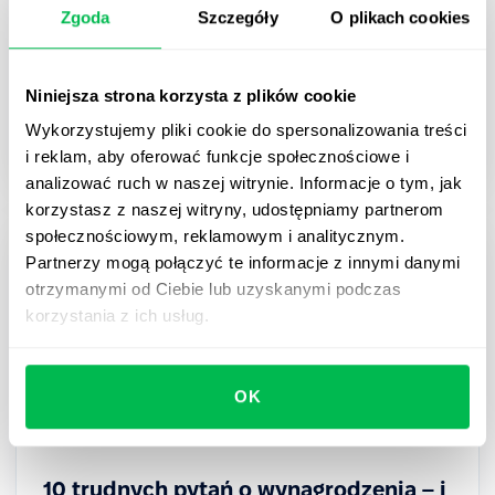
Zgoda
Szczegóły
O plikach cookies
lider powinien umieć przeprowadzić
Przewodnik dla managerów i HR: gotowe pytania,
pytania pogłębiające i najczęstsze błędy przy 5
Niniejsza strona korzysta z plików cookie
kluczowych rozmowach o wynikach – od celów po
Wykorzystujemy pliki cookie do spersonalizowania treści
decyzję płacową.
i reklam, aby oferować funkcje społecznościowe i
analizować ruch w naszej witrynie. Informacje o tym, jak
korzystasz z naszej witryny, udostępniamy partnerom
społecznościowym, reklamowym i analitycznym.
Partnerzy mogą połączyć te informacje z innymi danymi
otrzymanymi od Ciebie lub uzyskanymi podczas
korzystania z ich usług.
OK
10 trudnych pytań o wynagrodzenia – i