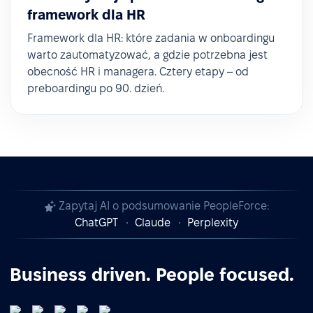
framework dla HR
Framework dla HR: które zadania w onboardingu
warto zautomatyzować, a gdzie potrzebna jest
obecność HR i managera. Cztery etapy – od
preboardingu po 90. dzień.
Zapytaj AI o podsumowanie PeopleForce:
ChatGPT
Claude
Perplexity
Business driven. People focused.