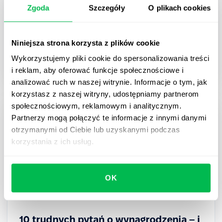
Zgoda
Szczegóły
O plikach cookies
lider powinien umieć przeprowadzić
Przewodnik dla managerów i HR: gotowe pytania,
pytania pogłębiające i najczęstsze błędy przy 5
Niniejsza strona korzysta z plików cookie
kluczowych rozmowach o wynikach – od celów po
Wykorzystujemy pliki cookie do spersonalizowania treści
decyzję płacową.
i reklam, aby oferować funkcje społecznościowe i
analizować ruch w naszej witrynie. Informacje o tym, jak
korzystasz z naszej witryny, udostępniamy partnerom
społecznościowym, reklamowym i analitycznym.
Partnerzy mogą połączyć te informacje z innymi danymi
otrzymanymi od Ciebie lub uzyskanymi podczas
korzystania z ich usług.
OK
10 trudnych pytań o wynagrodzenia – i